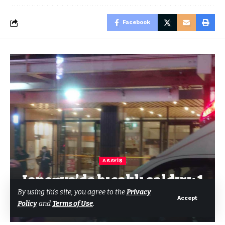
Facebook
ASAYIŞ
Japonya’da bıçaklı saldırı: 1
By using this site, you agree to the
Privacy
ölü, 2 yaralı
Accept
Policy
and
Terms of Use
.