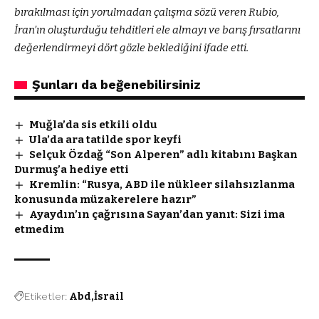
bırakılması için yorulmadan çalışma sözü veren Rubio,
İran’ın oluşturduğu tehditleri ele almayı ve barış fırsatlarını
değerlendirmeyi dört gözle beklediğini ifade etti.
Şunları da beğenebilirsiniz
Muğla’da sis etkili oldu
Ula’da ara tatilde spor keyfi
Selçuk Özdağ “Son Alperen” adlı kitabını Başkan
Durmuş’a hediye etti
Kremlin: “Rusya, ABD ile nükleer silahsızlanma
konusunda müzakerelere hazır”
Ayaydın’ın çağrısına Sayan’dan yanıt: Sizi ima
etmedim
Etiketler:
Abd
İsrail