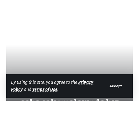
ANA MANŞET
By using this site, you agree to the
Privacy
Accept
Policy
and
Terms of Use
.
Bodrum Belediyesi ekipleri
saha çalışmalarında hız
kesmiyor