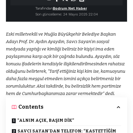
Tarafından
Bodrum Net Haber
Son güncelleme: 24 Mayıs 2025 22:04
Eski milletvekili ve Muğla Büyükşehir Belediye Başkan
Adayı Prof. Dr. Aydın Ayaydın, Savcı Sayan’ın sosyal
medyada yaptığı ve kimliği belirsiz bir kişiyi ima eden
paylaşımına karşı açık bir çağrıda bulundu. Ayaydın, söz
konusu ifadelerin kendisiyle ilişkilendirilmesinden rahatsız
olduğunu belirterek, “Tarif ettiğiniz kişi kim ise, kamuoyunu
daha fazla meşgul etmeden ismini açıkça belirtmeniz bir
sorumluluktur. Aksi takdirde, bu belirsizlik hem partimize
hem de Cumhurbaşkanımıza zarar vermektedir” dedi.
Contents
“ALNIM AÇIK, BAŞIM DİK”
SAVCI SAYAN’DAN TELEFON: “KASTETTİĞİM