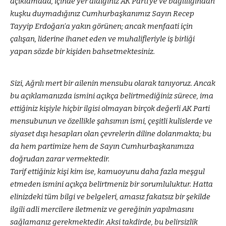
açıklamada, içinde yer aldığınız AK Parti’ye ve bağlılığından
kuşku duymadığınız Cumhurbaşkanımız Sayın Recep
Tayyip Erdoğan’a yakın görünen; ancak menfaati için
çalışan, liderine ihanet eden ve muhalifleriyle iş birliği
yapan sözde bir kişiden bahsetmektesiniz.
Sizi, Ağrılı mert bir ailenin mensubu olarak tanıyoruz. Ancak
bu açıklamanızda ismini açıkça belirtmediğiniz sürece, ima
ettiğiniz kişiyle hiçbir ilgisi olmayan birçok değerli AK Parti
mensubunun ve özellikle şahsımın ismi, çeşitli kulislerde ve
siyaset dışı hesapları olan çevrelerin diline dolanmakta; bu
da hem partimize hem de Sayın Cumhurbaşkanımıza
doğrudan zarar vermektedir.
Tarif ettiğiniz kişi kim ise, kamuoyunu daha fazla meşgul
etmeden ismini açıkça belirtmeniz bir sorumluluktur. Hatta
elinizdeki tüm bilgi ve belgeleri, amasız fakatsız bir şekilde
ilgili adli mercilere iletmeniz ve gereğinin yapılmasını
sağlamanız gerekmektedir. Aksi takdirde, bu belirsizlik