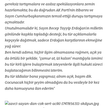
gereksiz tartışmalara ve asılsız spekülasyonlara zemin
hazırlamakta; bu da doğrudan AK Parti’nin itibarını ve
Sayın Cumhurbaşkanımızın temsil ettiği duruşu tartışmaya
açmaktadır.
Unutulmamalıdır ki, Sayın Recep Tayyip Erdoğan’ın milletin
gönlünde kaşıkla topladığı desteği, bu tür açıklamalarla
kepçeyle dağıtmak, sadece Erdoğan karşıtlarının ekmeğine
yağ sürer.
Ben kendi adıma; hiçbir ilgim olmamasına rağmen, açık ya
da örtülü bir şekilde, “çamur at, izi kalsın” mantığıyla ismimi
bu tür kirli işlere bulaştırmak isteyenlerle ilgili hukuki süreci
başlatacağımın bilinmesini isterim.
Bu tür iddialar bana yapışmaz; alnım açık, başım dik.
Gocunacak hiçbir şeyim olmadığını da bu vesileyle bir kez
daha kamuoyuna ilan ederim”