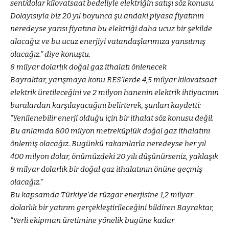
sent/dolar kilovatsaat bedeliyle elektriğin satışı söz konusu.
Dolayısıyla biz 20 yıl boyunca şu andaki piyasa fiyatının
neredeyse yarısı fiyatına bu elektriği daha ucuz bir şekilde
alacağız ve bu ucuz enerjiyi vatandaşlarımıza yansıtmış
olacağız.” diye konuştu.
8 milyar dolarlık doğal gaz ithalatı önlenecek
Bayraktar, yarışmaya konu RES’lerde 4,5 milyar kilovatsaat
elektrik üretileceğini ve 2 milyon hanenin elektrik ihtiyacının
buralardan karşılayacağını belirterek, şunları kaydetti:
“Yenilenebilir enerji olduğu için bir ithalat söz konusu değil.
Bu anlamda 800 milyon metreküplük doğal gaz ithalatını
önlemiş olacağız. Bugünkü rakamlarla neredeyse her yıl
400 milyon dolar, önümüzdeki 20 yılı düşünürseniz, yaklaşık
8 milyar dolarlık bir doğal gaz ithalatının önüne geçmiş
olacağız.”
Bu kapsamda Türkiye’de rüzgar enerjisine 1,2 milyar
dolarlık bir yatırım gerçekleştirileceğini bildiren Bayraktar,
“Yerli ekipman üretimine yönelik bugüne kadar