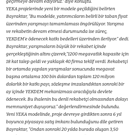
geçirmeye devam ediyoruz.” diye konuştu.
YEKA projelerinde yeni bir modele geçildiğini belirten
Bayraktar, “Bu modelde, yatırımcıların belirli bir taban fiyat
üzerinden yarışmayı tamamlaması öngörülüyor. Yarışma
ve rekabetin devam etmesi durumunda ise süreç,
YEKDEM’e ödenecek katkı bedelleri üzerinden ilerliyor.” dedi.
Bayraktar, yarışmaların büyük bir rekabet içinde
gerçekleştiğinin altını çizerek,”1200 megavatlık kapasite için
18 kat talep geldi ve yaklaşık 40 firma teklif verdi. Rekabetçi
bir ortamda yapılan yarışmalar sonucunda megavat
başına ortalama 100 bin dolardan toplam 120 milyon
dolarlık bir katkı payı, sözleşme imzalandıktan sonraki bir
ay içinde YEKDEM mekanizması aracılığıyla devlete
ödenecek. Bu ihalenin bu denli rekabetçi olmasından dolayı
memnuniyet duyuyoruz.” değerlendirmesinde bulundu.
Yeni YEKA modelinde, proje devreye girdikten sonra 6 yıl
boyunca piyasaya satış imkanı bulunduğunu dile getiren
Bayraktar, “Ondan sonraki 20 yılda burada oluşan 3,50