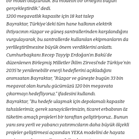
bir model oluşturduk. Bu modelin bir örneğini bugün
gerçekleştirdik.” dedi.
1200 megavatlık kapasite için 18 kat talep
Bayraktar, Türkiye’deki tüm hane halkının elektrik
ihtiyacının rüzgar ve güneş santrallerinden karşılandığını
vurgulayarak, bu santrallerde kullanılan ekipmanların da
yerlileştirilmesine büyük önem verdiklerini anlattı.
Cumhurbaşkanı Recep Tayyip Erdoğan’ın Bakü’de
düzenlenen Birleşmiş Milletler İklim Zirvesi’nde Türkiye’nin
2035’te yenilenebilir enerji hedeflerini açıkladığını
anımsatan Bayraktar, “Rüzgar ve güneşte bugün 33 bin
megavat olan kurulu gücümüzü 120 bin megavata
çıkarmayı hedefliyoruz.” ifadesini kullandı.
Bayraktar, “Bu hedefe ulaşmak için depolamalı kapasite
tahsislerimiz, gerek sanayicilerimizin, ticaret erbabının öz
tüketim amaçlı projeleri bir taraftan geliştiriyoruz.. Bunun
yanı sıra yerli ve yabancı yatırımcıların daha büyük ölçekli
projeler geliştirmesi açısından YEKA modelini de hayata