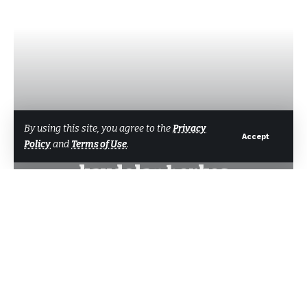
POLITIKA
By using this site, you agree to the
Privacy
Accept
Policy
and
Terms of Use
.
Özgür Özel: Partiye
kaydolan herkes
cumhurbaşkanı adayı
belirleme seçiminde oy
kullanabilecek