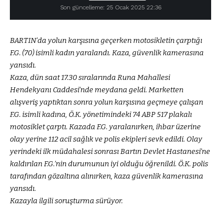
Son güncelleme: 25 Ocak 2025 22:36
BARTIN’da yolun karşısına geçerken motosikletin çarptığı
F.G. (70) isimli kadın yaralandı. Kaza, güvenlik kamerasına
yansıdı.
Kaza, dün saat 17.30 sıralarında Runa Mahallesi
Hendekyanı Caddesi’nde meydana geldi. Marketten
alışveriş yaptıktan sonra yolun karşısına geçmeye çalışan
F.G. isimli kadına, Ö.K. yönetimindeki 74 ABP 517 plakalı
motosiklet çarptı. Kazada F.G. yaralanırken, ihbar üzerine
olay yerine 112 acil sağlık ve polis ekipleri sevk edildi. Olay
yerindeki ilk müdahalesi sonrası Bartın Devlet Hastanesi’ne
kaldırılan F.G.’nin durumunun iyi olduğu öğrenildi. Ö.K. polis
tarafından gözaltına alınırken, kaza güvenlik kamerasına
yansıdı.
Kazayla ilgili soruşturma sürüyor.