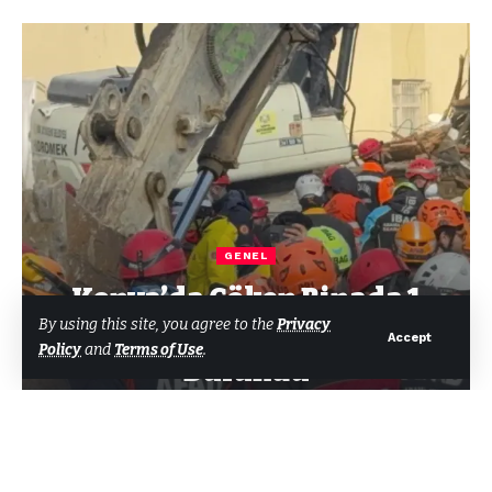
GENEL
Konya’da Çöken Binada 1
By using this site, you agree to the
Privacy
Kişinin Cansız Bedeni
Accept
Policy
and
Terms of Use
.
Bulundu
Tarafından
Bodrum Net Haber