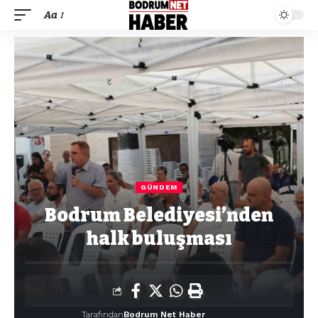
Aa
GÜNDEM
Bodrum Belediyesi’nden
halk buluşması
Tarafından
Bodrum Net Haber