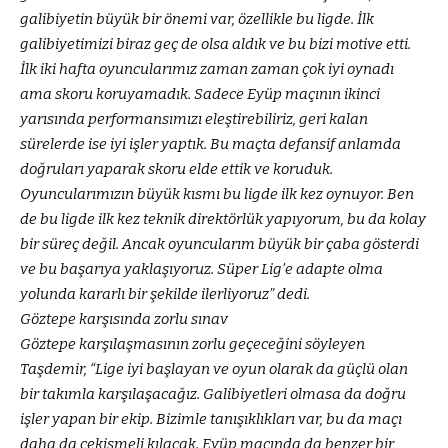
galibiyetin büyük bir önemi var, özellikle bu ligde. İlk
galibiyetimizi biraz geç de olsa aldık ve bu bizi motive etti.
İlk iki hafta oyuncularımız zaman zaman çok iyi oynadı
ama skoru koruyamadık. Sadece Eyüp maçının ikinci
yarısında performansımızı eleştirebiliriz, geri kalan
sürelerde ise iyi işler yaptık. Bu maçta defansif anlamda
doğruları yaparak skoru elde ettik ve koruduk.
Oyuncularımızın büyük kısmı bu ligde ilk kez oynuyor. Ben
de bu ligde ilk kez teknik direktörlük yapıyorum, bu da kolay
bir süreç değil. Ancak oyuncularım büyük bir çaba gösterdi
ve bu başarıya yaklaşıyoruz. Süper Lig’e adapte olma
yolunda kararlı bir şekilde ilerliyoruz” dedi.
Göztepe karşısında zorlu sınav
Göztepe karşılaşmasının zorlu geçeceğini söyleyen
Taşdemir, “Lige iyi başlayan ve oyun olarak da güçlü olan
bir takımla karşılaşacağız. Galibiyetleri olmasa da doğru
işler yapan bir ekip. Bizimle tanışıklıkları var, bu da maçı
daha da çekişmeli kılacak. Eyüp maçında da benzer bir