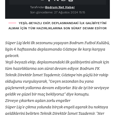
Tarafından
Bodrum Net Haber
Son güncelleme: 27 Ağustos 2024 15:15
YEŞİL-BEYAZLI EKİP, DEPLASMANDAKİ İLK GALİBİYETİNİ
ALMAK İÇİN TÜM HAZIRLIKLARINA SON SÜRAT DEVAM EDİYOR
Süper Lig’deki ilk sezonunu yaşayan Bodrum Futbol Kulübü,
ligin 4. haftasında deplasmanda Göztepe ile karşı karşıya
gelecek.
Yeşil-beyazlı ekip, deplasmandaki ilk galibiyetini almak için
tüm hazırlıklarına son sürat devam ediyor. Bodrum FK
Teknik Direktör İsmet Taşdemir, Göztepe’nin güçlü bir rakip
olduğunu vurgulayarak, “Geçen sezondan bu yana
güçlenerek yollarına devam ediyorlar. Biz de iyi bir seviyeye
geldik ve güzel bir maç bekliyoruz” diye konuştu.
Zirveye çıkarken aşılan zorlu engeller
Süper Lig’e çıkma yolunda birçok engeli aşarak bu noktaya
geldiklerini belirten Teknik Direktör İsmet Taşdemir, “Her