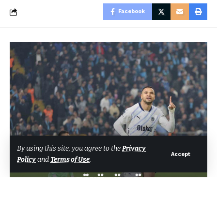
Facebook
SPOR
By using this site, you agree to the
Privacy
Accept
Policy
and
Terms of Use
.
Süper Lig’de 20. hafta
görünümü