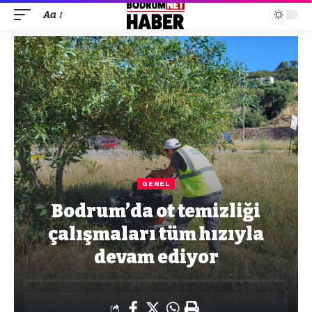
Aa
GENEL
Bodrum’da ot temizliği
çalışmaları tüm hızıyla
devam ediyor