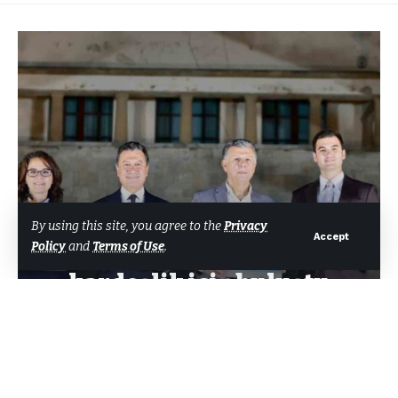
GENEL
By using this site, you agree to the
Privacy
Accept
Policy
and
Terms of Use
.
Ege’nin iki yakası dostluk ve
kardeşlik için buluştu
Tarafından
Bodrum Net Haber
Son güncelleme: 4 Haziran 2026 16:24