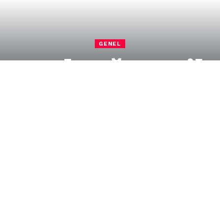
GENEL
Normal Doğum Bilg
 adaylarını normal doğum hakkında
çıklamaya göre, Edirne Merkez Toplum Sağlığı