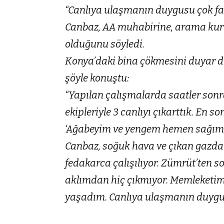
“Canlıya ulaşmanın duygusu çok far
Canbaz, AA muhabirine, arama kur
olduğunu söyledi.
Konya’daki bina çökmesini duyar du
şöyle konuştu:
“Yapılan çalışmalarda saatler sonr
ekipleriyle 3 canlıyı çıkarttık. En s
‘Ağabeyim ve yengem hemen sağımd
Canbaz, soğuk hava ve çıkan gazdan
fedakarca çalışılıyor. Zümrüt’ten s
aklımdan hiç çıkmıyor. Memleketimd
yaşadım. Canlıya ulaşmanın duygusu 