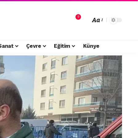
9
Aa
Sanat
Çevre
Eğitim
Künye