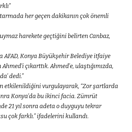
klı”
tarmada her geçen dakikanın çok önemli
ymaz harekete geçtiğini belirten Canbaz,
a AFAD, Konya Büyükşehir Belediye itfaiye
on Ahmed’i çıkarttık. Ahmed’e, ulaştığımızda,
a’ dedi.”
 etkilenildiğini vurgulayarak, “Zor şartlarda
onra Konya’da bu ikinci facia. Zümrüt
e 21 yıl sonra adeta o duyguyu tekrar
çok farklı.” ifadelerini kullandı.