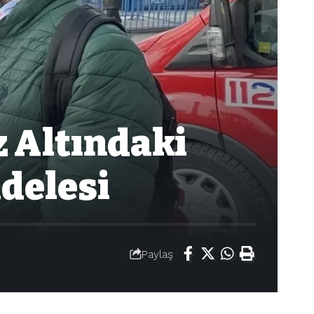
z Altındaki
delesi
Paylaş