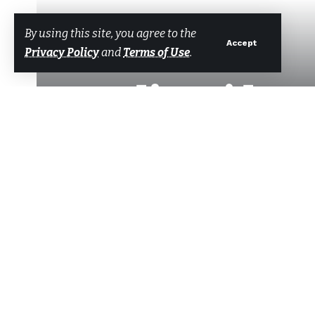
By using this site, you agree to the
Accept
Privacy Policy
and
Terms of Use
.
Edirne’de 
Tarafından
Bodrum Net Haber
Son güncelleme: 26 Ocak 2025 14:24
Edirne’de sağlık çalışanları anne
Paylaş
bilgilendirildi.
İl Sağlık Müdürlüğünden yapılan a