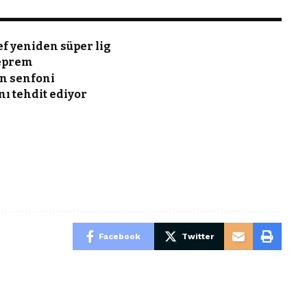
f yeniden süper lig
Deprem
n senfoni
nı tehdit ediyor
Facebook
Twitter