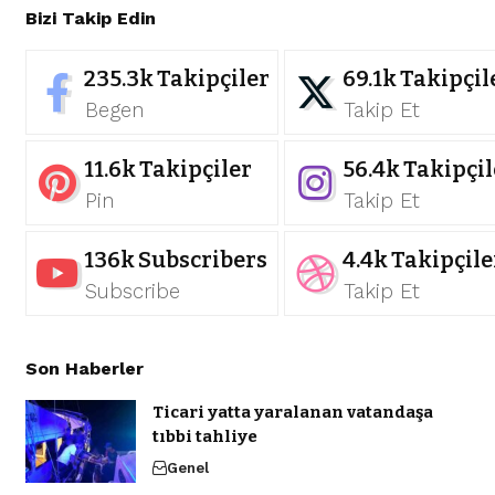
Bizi Takip Edin
235.3k
Takipçiler
69.1k
Takipçil
Begen
Takip Et
11.6k
Takipçiler
56.4k
Takipçil
Pin
Takip Et
136k
Subscribers
4.4k
Takipçile
Subscribe
Takip Et
Son Haberler
Ticari yatta yaralanan vatandaşa
tıbbi tahliye
Genel