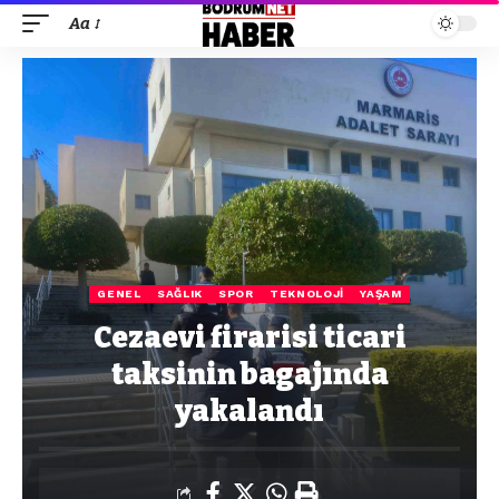
Aa
GENEL
SAĞLIK
SPOR
TEKNOLOJI
YAŞAM
Cezaevi firarisi ticari
taksinin bagajında
yakalandı