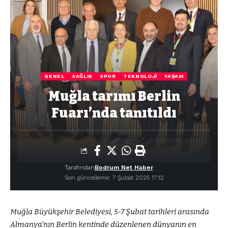
GENEL
SAĞLIK
SPOR
TEKNOLOJI
YAŞAM
Muğla tarımı Berlin
Fuarı’nda tanıtıldı
Tarafından
Bodrum Net Haber
Son güncelleme: 7 Şubat 2025 17:12
Muğla Büyükşehir Belediyesi, 5-7 Şubat tarihleri arasında
Almanya’nın Berlin kentinde düzenlenen dünyanın en