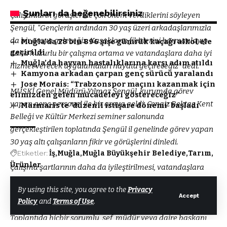
Şunları da beğenebilirsiniz
Çalışanların görüşlerine çok önem verdiklerini söyleyen
Şengül, “Gençlerin ardından 30 yaş üzeri arkadaşlarımızla
da bir araya geleceğiz. Kuşakların fikirlerini harmanlayıp
Muğla’da 28 bin 896 şişe gümrük kaçağı alkol ele
geçirildi
daha huzurlu bir çalışma ortama ve vatandaşlara daha iyi
Muğla’da hayvan hastalıklarına karşı adım atıldı
hizmet verecek uygulamaları hayata geçireceğiz” dedi.
Kamyona arkadan çarpan genç sürücü yaralandı
Jose Morais: “Trabzonspor maçını kazanmak için
MUSKİ Genel Müdürü Yılmaz Şengül, kurumda görev
elimizden gelen mücadeleyi göstereceğiz”
yapan genç personel ile bir araya geldi. Cengiz Bektaş Kent
Marmaris’te ’düzenli istişare dönemi’ başladı
Belleği ve Kültür Merkezi seminer salonunda
gerçekleştirilen toplatında Şengül il genelinde görev yapan
30 yaş altı çalışanların fikir ve görüşlerini dinledi.
Etiketler:
İş
Muğla
Muğla Büyükşehir Belediye
Tarım
Ürünler
Çalışma şartlarının daha da iyileştirilmesi, vatandaşlara
daha hızlı ve sağlıklı hizmet verilmesi ayrıca yeni fikirlerle
By using this site, you agree to the
Privacy
alınarak hizmet kalitesinin yükseltilmesi amacıyla
Accept
Policy
and
Terms of Use
.
Facebook
gerçekleşen toplantıya yaklaşık 300 genç çalışan katıldı.
Toplantıda hiçbir sorumlu, şef, müdür veya daire başkanı