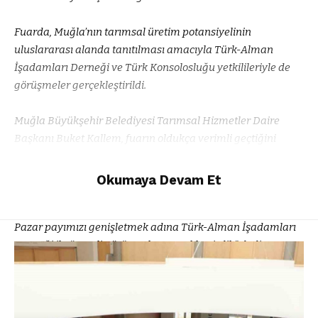
Fuarda, Muğla’nın tarımsal üretim potansiyelinin
uluslararası alanda tanıtılması amacıyla Türk-Alman
İşadamları Derneği ve Türk Konsolosluğu yetkilileriyle de
görüşmeler gerçekleştirildi.
Muğla Büyükşehir Belediyesi Tarımsal Hizmetler Daire
Başkanı Buket Kallem, fuarın oldukça verimli geçtiğini
belirterek, “Yöresel ürünlerimizi uluslararası iş birlikleriyle
daha geniş bir pazara tanıtma fırsatı bulduk. Ürünlerimizin
Okumaya Devam Et
yalnızca tanıtımını yapmakla kalmadık, aynı zamanda
kalite standartlarına uygun şekilde üretildiğini de anlattık.
Pazar payımızı genişletmek adına Türk-Alman İşadamları
Derneği ile önemli görüşmeler gerçekleştirdik” dedi.
Başkan Aras: “Muğla’yı turizmde olduğu gibi tarımda da bir
marka şehir haline getirmeliyiz”