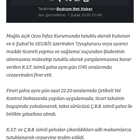
Tarafından
Bodrum Net Haber
Son güncelleme: 7 Şubat 2025 20:48
Muğla Açık Ceza İnfaz Kurumunda tutuklu olarak bulunan
ve 6 Şubat’ta SEGBİS üzerinden ‘Uyuşturucu veya uyarıcı
madde ticareti yapma ve sağlama’ suçundan ifadesinin
alınmasına müteakip tutuklu olarak yargılanmasına karar
verilen K.S.T. isimli şahıs aynı gün 17.45 sıralarında
cezaevinden firar etti.
Firari şahıs aynı gün saat 22.20 sıralarında Çetibeli Yol
Kontrol Noktasında yapılan uygulamada, ticari taksinin
bagajında yakalanarak, taksi sürücüsü Ç.B.B. isimli şahıs ile
birlikte gözaltına alındı.
K.S.T. ve Ç.B.B. isimli şahıslar çıkarıldıkları adli makamlarca
tutuklanarak cezaevine teslim edildi.