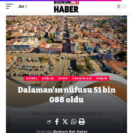
Aa
GENEL
SAĞLIK
SPOR
TEKNOLOJI
YAŞAM
Dalaman’ın nüfusu 51 bin
088 oldu
Tarafından
Bodrum Net Haber