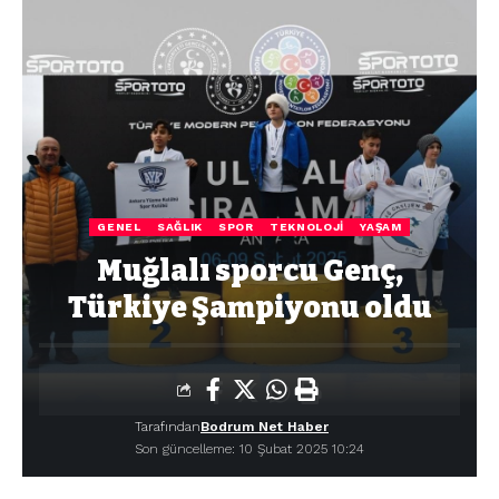
GENEL
SAĞLIK
SPOR
TEKNOLOJI
YAŞAM
Muğlalı sporcu Genç,
Türkiye Şampiyonu oldu
Tarafından
Bodrum Net Haber
Son güncelleme: 10 Şubat 2025 10:24