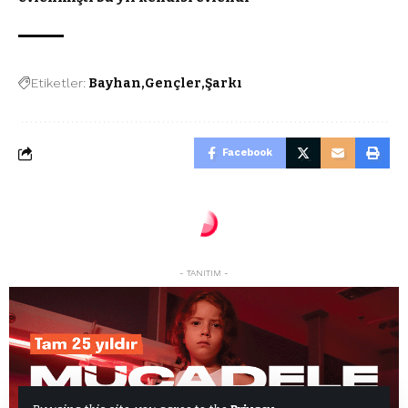
Etiketler:
Bayhan
Gençler
Şarkı
Facebook
- TANITIM -