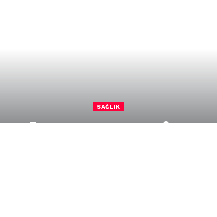
SAĞLIK
gulanan carnivore
runlarına yol açı