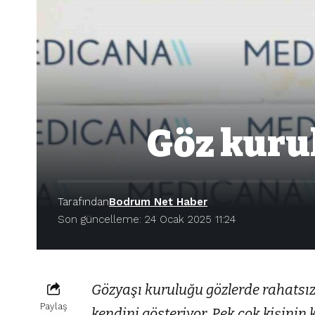
Göz kurul
Tarafından
Bodrum Net Haber
Son güncelleme: 24 Ocak 2025 11:24
Gözyaşı kuruluğu gözlerde rahatsızlık
Paylaş
kendini gösteriyor. Pek çok kişinin 