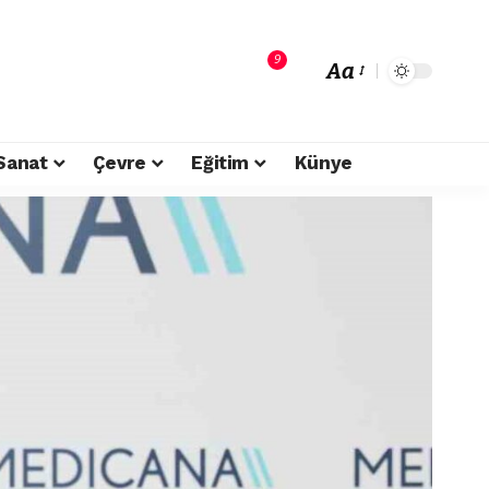
9
Aa
Sanat
Çevre
Eğitim
Künye