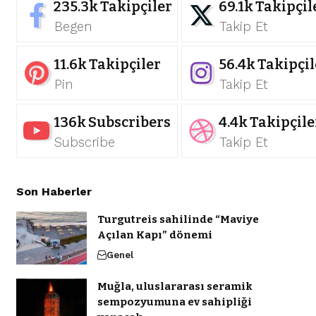
235.3k
Takipçiler
69.1k
Takipçil
Begen
Takip Et
11.6k
Takipçiler
56.4k
Takipçil
Pin
Takip Et
136k
Subscribers
4.4k
Takipçile
Subscribe
Takip Et
Son Haberler
Turgutreis sahilinde “Maviye
Açılan Kapı” dönemi
Genel
Muğla, uluslararası seramik
sempozyumuna ev sahipliği