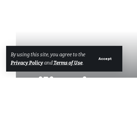
By using this site, you agree to the
Accept
Privacy Policy
and
Terms of Use
.
Bilinçsizce uy
so
Tarafından
Bodrum Net Haber
Son güncelleme: 24 Ocak 2025 11:12