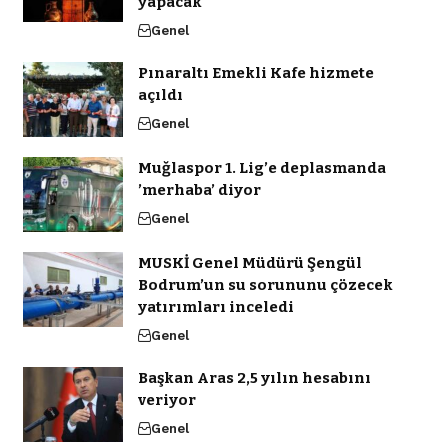
yapacak
Genel
Pınaraltı Emekli Kafe hizmete
açıldı
Genel
Muğlaspor 1. Lig’e deplasmanda
’merhaba’ diyor
Genel
MUSKİ Genel Müdürü Şengül
Bodrum’un su sorununu çözecek
yatırımları inceledi
Genel
Başkan Aras 2,5 yılın hesabını
veriyor
Genel