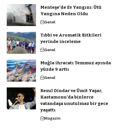
Menteşe’de Ev Yangını: Ütü
Yangına Neden Oldu
Genel
Tıbbi ve Aromatik Bitkileri
yerinde inceleme
Genel
Muğla ihracatı Temmuz ayında
yüzde 9 arttı
Genel
Resul Dindar ve Ümit Yaşar,
Kastamonu’da binlerce
vatandaşa unutulmaz bir gece
yaşattı
Magazin