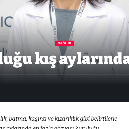
SAĞLIK
uğu kış aylarında
, batma, kaşıntı ve kızarıklık gibi belirtilerle
kış aylarında en fazla gözyaşı kuruluğu