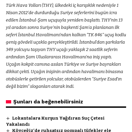
Türk Hava Yolları (THY), ülkedeki iç karışıklık nedeniyle 1
Nisan 2012’de durdurduğu Suriye seferlerini bugün icra
edilen İstanbul-Şam uçuşuyla yeniden başlattı. THY’nin 13
yıl aradan sonra Suriye’nin başkenti Şam’a planlanan ilk
seferi İstanbul Havalimanı’ndan kalkan “TK 846” uçuş kodlu
geniş gövdeli uçakla gerçekleştirildi. İstanbul’dan şarkılarla
349 yolcuyu taşıyan THY uçağı yaklaşık 2 saatlik seferin
ardından Şam Uluslararası Havalimanı’na iniş yaptı.
Uçağın kokpit camına asılan Türkiye ve Suriye bayrakları
dikkat çekti. Uçağın inişinin ardından havalimanı binasına
otobüslerle getirilen yolcular, otobüslerden “Suriye Esad’ın
değil bizim” sloganları atarak indi.
Şunları da beğenebilirsiniz
Lokantalara Kurşun Yağdıran Suç Çetesi
Yakalandı
Köyceğiz’de ruhsatsız pompalı tüfekler ele