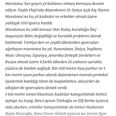
Maratonu’ her geçen yıl katılımcı rekoru kırmaya devam
ediyor. Taşlık Plajı’nda düzenlenen 19. Datça Açık Kış Yüzme
Maratonu’na bu yıl kadınlar ve erkekler olmak üzere
yaklaşık 500 sporcu katıldı.
Maratonun bu yılki teması ’Her Kulaç Kuraklığa İlaç’
sloganıyla iklim değişikliği ve kuraklık problemi olarak
belirlendi. Türkiye’den ve çeşitli ülkelerden sporcuları
ağırlayan maratona bu yıl; Yunanistan, İtalya, İngiltere,
Mısır, Ukrayna, İspanya, Amerika Birleşik Devletleri ve
Rusya olmak üzere 8 farklı ülkeden 20 yabancı uyruklu
yüzücü de katılım sağladı. Bin 500 metre kısa parkur ve 5
bin metre uzun parkur olarak düzenlenen marato protokol
üyelerinin katıldığı tören ile başlatılırken, izleyiciler de
alkışları ile sporculara destek verdi.
5 bin metre Genel Klasman; kadınlar kategorisinde birinci
Aybige Su Irçağ, ikinci Aysun Türkoğlu ve Elif Berke üçüncü
oldu olurken, erkekler kategorisinde de birinci Muhamet
Naim Mısıroğlu, ikinci Emre Öztürk üçüncü ise Demir Ilgın