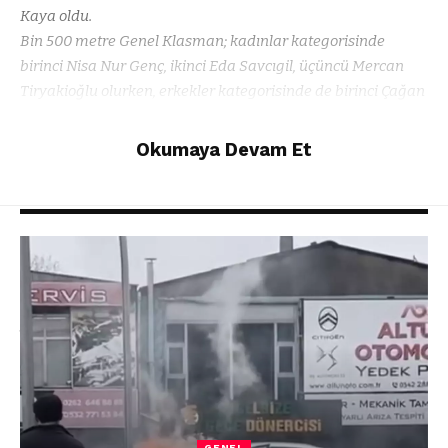
Kaya oldu.
Bin 500 metre Genel Klasman; kadınlar kategorisinde
birinci Nisa Nur Genç, ikinci Eda Savcıgil, üçüncü Mercan
Tiryakioğlu olurken, erkekler kategorisinde de birinci Çağan
Yiğit Bozacı, ikinci Ata Serdar Ulaş ve üçüncü Poyraz Anut
oldu.
Okumaya Devam Et
Şunları da beğenebilirsiniz
MSKÜ, Ünlü Tarihçi Prof. Dr. John Haldon’u
ağırladı
Muğla’da yollar sanat yapılarıyla güçleniyor
Gezi teknesinde rahatsızlanan vatandaşa tıbbi
tahliye
Muğla Büyükşehir’den Minik Ustalara Kuş Yuvası
Atölyesi
Köyceğiz’de minikler için ilk seccadem programı
gerçekleştirildi
GENEL