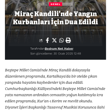
GENEL
Miraç Kandili’nde Yangın
Kurbanları İçin Dua Edildi
Tarafından
Bodrum Net Haber
Son güncelleme: 30 Ocak 2025 12:48
Beştepe Millet Camisi’nde Miraç Kandili dolayısıyla
düzenlenen programda, Kartalkaya’da bir otelde çıkan
yangında hayatını kaybedenler için dua edildi.
Cumhurbaşkanlığı Külliyesi’ndeki Beştepe Millet Camisi’nde
yatsı namazının ardından cemaatin yoğun katılımıyla icra
edilen programda, Kur’an-ı Kerim ve mevlit okundu.
Diyanet İşleri Başkanlığı Tasavvuf Musikisi Korusunca ilahi