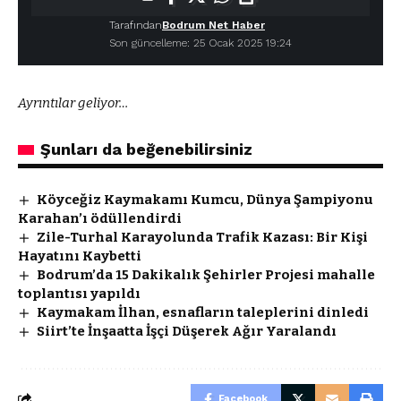
Tarafından
Bodrum Net Haber
Son güncelleme: 25 Ocak 2025 19:24
Ayrıntılar geliyor…
Şunları da beğenebilirsiniz
Köyceğiz Kaymakamı Kumcu, Dünya Şampiyonu
Karahan’ı ödüllendirdi
Zile-Turhal Karayolunda Trafik Kazası: Bir Kişi
Hayatını Kaybetti
Bodrum’da 15 Dakikalık Şehirler Projesi mahalle
toplantısı yapıldı
Kaymakam İlhan, esnafların taleplerini dinledi
Siirt’te İnşaatta İşçi Düşerek Ağır Yaralandı
Facebook