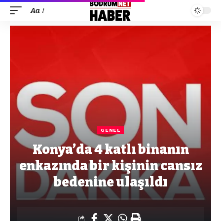
Aa
GENEL
Konya’da 4 katlı binanın
enkazında bir kişinin cansız
bedenine ulaşıldı