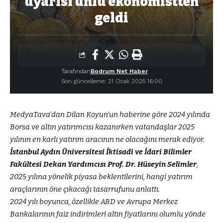
uyarısı ünlü ekonomistten
geldi
Tarafından
Bodrum Net Haber
Son güncelleme: 21 Ocak 2025 16:00
MedyaTava’dan Dilan Koyun’un haberine göre 2024 yılında
Borsa ve altın yatırımcısı kazanırken vatandaşlar 2025
yılının en karlı yatırım aracının ne olacağını merak ediyor.
İstanbul Aydın Üniversitesi İktisadi ve İdari Bilimler
Fakültesi Dekan Yardımcısı Prof. Dr. Hüseyin Selimler
,
2025 yılına yönelik piyasa beklentilerini, hangi yatırım
araçlarının öne çıkacağı tasarrufunu anlattı.
2024 yılı boyunca, özellikle ABD ve Avrupa Merkez
Bankalarının faiz indirimleri altın fiyatlarını olumlu yönde