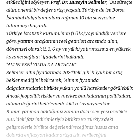
etkilediğini söyleyen
Prof. Dr. Hüseyin Selimler
, “Bu süreçte
altın, önemli bir değer artışı yaşadı. Türkiye’de ise Borsa
İstanbul dalgalanmalara rağmen 10 bin seviyesine
tutunmayı başardı.
Türkiye İstatistik Kurumu’nun (TÜİK) yayınladığı verilere
göre, yatırım araçlarının reel getirileri arasında altın,
dönemsel olarak (1, 3, 6 ay ve yıllık) yatırımcısına en yüksek
kazancı sağladı.” ifadelerini kullandı.
“ALTIN YENİ YILDA DA ARTACAK”
Selimler, altın fiyatlarında 2024’teki gibi büyük bir artış
beklenmediğini belirterek, “Altının fiyatında
dalgalanmalarla birlikte yukarı yönlü hareketler görülebilir.
Ancak jeopolitik riskler ve merkez bankalarının politikaları,
altının değerini belirlemede kilit rol oynayacaktır.
Bunun yanında baktığımız zaman dolar seviyesi özellikle
ABD’deki faiz indirimleriyle birlikte ve Türkiye’deki
gelişmelerle birlikte değerlendireceğimiz husus ama
dolarda enflasyon kadar artışa izin verileceğini