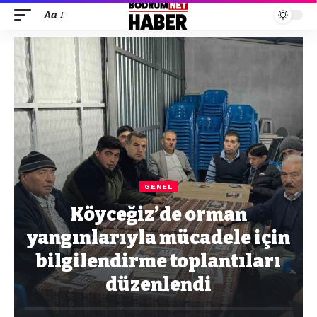
Aa
GENEL
Köyceğiz’de orman
yangınlarıyla mücadele için
bilgilendirme toplantıları
düzenlendi