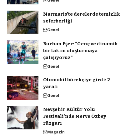
Genel
Marmaris’te derelerde temizlik
seferberliği
Genel
Burhan Eşer: “Genç ve dinamik
bir takım oluşturmaya
çalışıyoruz”
Genel
Otomobil börekçiye girdi: 2
yaralı
Genel
Nevşehir Kültür Yolu
Festivali’nde Merve Özbey
rüzgarı
Magazin