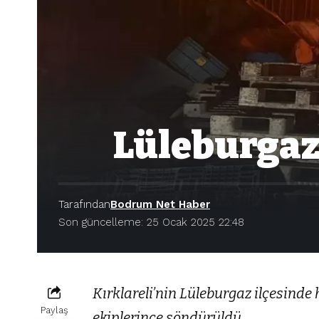
Lüleburgaz
Tarafından
Bodrum Net Haber
Son güncelleme: 25 Ocak 2025 22:48
Kırklareli’nin Lüleburgaz ilçesind
Paylaş
ekiplerince söndürüldü.