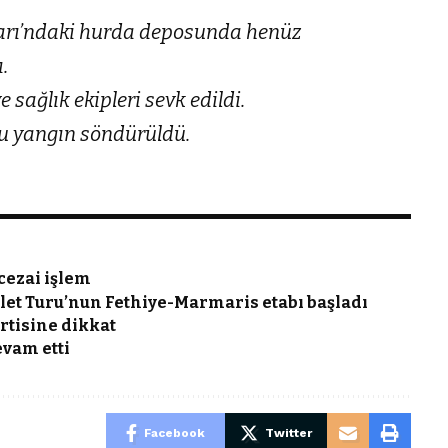
varı’ndaki hurda deposunda henüz
.
e sağlık ekipleri sevk edildi.
cu yangın söndürüldü.
 cezai işlem
let Turu’nun Fethiye-Marmaris etabı başladı
irtisine dikkat
evam etti
Facebook
Twitter