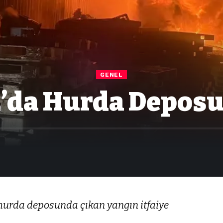
GENEL
’da Hurda Depos
e hurda deposunda çıkan yangın itfaiye