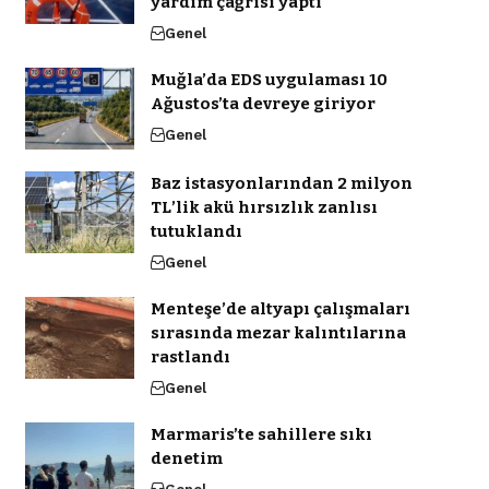
yardım çağrısı yaptı
Genel
Muğla’da EDS uygulaması 10
Ağustos’ta devreye giriyor
Genel
Baz istasyonlarından 2 milyon
TL’lik akü hırsızlık zanlısı
tutuklandı
Genel
Menteşe’de altyapı çalışmaları
sırasında mezar kalıntılarına
rastlandı
Genel
Marmaris’te sahillere sıkı
denetim