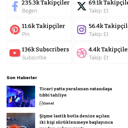
235.3k
Takipçiler
69.1k
Takipçil
Begen
Takip Et
11.6k
Takipçiler
56.4k
Takipçil
Pin
Takip Et
136k
Subscribers
4.4k
Takipçile
Subscribe
Takip Et
Son Haberler
Ticari yatta yaralanan vatandaşa
tıbbi tahliye
Genel
Şişme lastik botla denize açılan
iki kişi sürüklenmeye başlayınca