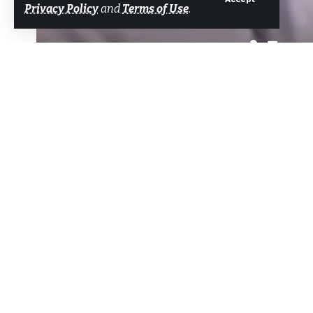
Privacy Policy
and
Terms of Use
.
Bartın’da
Tarafından
Bodrum Net Haber
Son güncelleme: 25 Ocak 2025 22:36
BARTIN’da yolun karşısına geçerken 
Paylaş
yaralandı. Kaza, güvenlik kamerası
Kaza, dün saat 17.30 sıralarında 