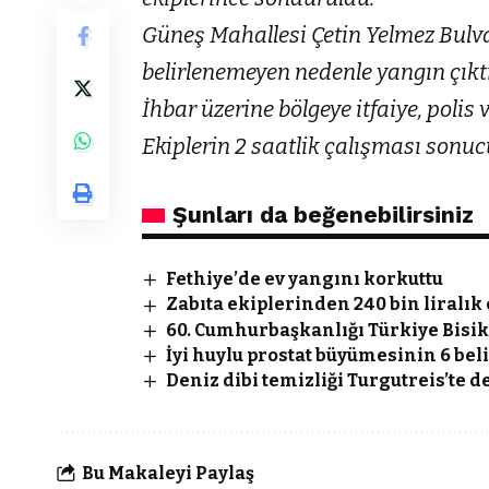
Güneş Mahallesi Çetin Yelmez Bul
belirlenemeyen nedenle yangın çıktı
İhbar üzerine bölgeye itfaiye, polis v
Ekiplerin 2 saatlik çalışması sonu
Şunları da beğenebilirsiniz
Fethiye’de ev yangını korkuttu
Zabıta ekiplerinden 240 bin liralık
60. Cumhurbaşkanlığı Türkiye Bisik
İyi huylu prostat büyümesinin 6 bel
Deniz dibi temizliği Turgutreis’te d
Bu Makaleyi Paylaş