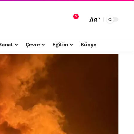
9
Aa
Sanat
Çevre
Eğitim
Künye