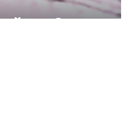
tığı Kadın
Paylaş
Bizi Takip Edin
235.3k
Takipçiler
69.1k
Takipçil
Begen
Takip Et