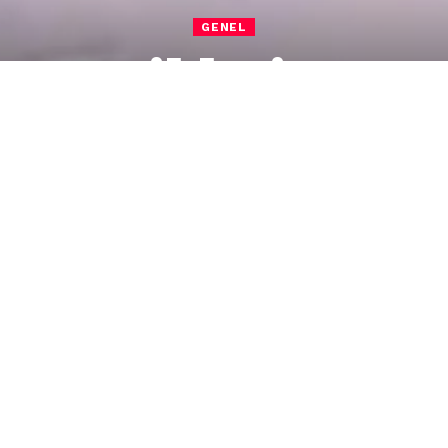
GENEL
 Motosikletin Çarp
Yaralandı
motosikletin çarptığı F.G. (70) isimli kadın
na yansıdı.
Runa Mahallesi Hendekyanı Caddesi’nde