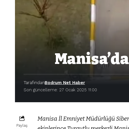
Manisa’da
Tarafından
Bodrum Net Haber
Son güncelleme: 27 Ocak 2025 11:00
Manisa İl Emniyet Müdürlüğü Sibe
Paylaş
ekiplerince Turgutlu merkezli Manisa