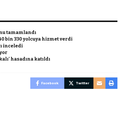
tonu tamamlandı
0 bin 330 yolcuya hizmet verdi
ı inceledi
yor
lı’ hasadına katıldı
Facebook
Twitter