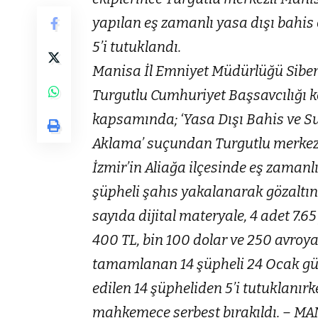
yapılan eş zamanlı yasa dışı bahis
5’i tutuklandı.
Manisa İl Emniyet Müdürlüğü Sibe
Turgutlu Cumhuriyet Başsavcılığı 
kapsamında; ‘Yasa Dışı Bahis ve S
Aklama’ suçundan Turgutlu merkezli
İzmir’in Aliağa ilçesinde eş zaman
şüpheli şahıs yakalanarak gözaltın
sayıda dijital materyale, 4 adet 7.6
400 TL, bin 100 dolar ve 250 avroya
tamamlanan 14 şüpheli 24 Ocak gün
edilen 14 şüpheliden 5’i tutuklanırken
mahkemece serbest bırakıldı. – M