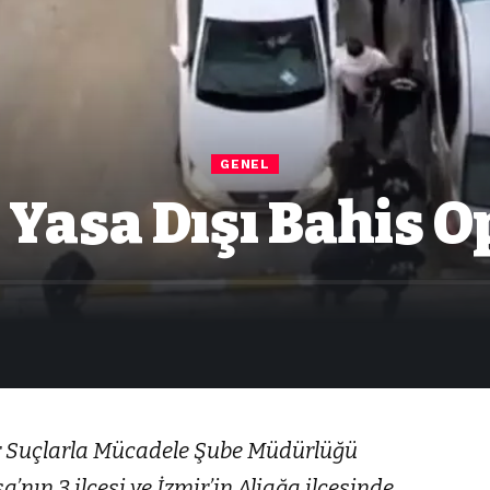
GENEL
 Yasa Dışı Bahis 
r Suçlarla Mücadele Şube Müdürlüğü
’nın 3 ilçesi ve İzmir’in Aliağa ilçesinde