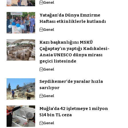
Genel
Yatağan’da Dünya Emzirme
Haftası etkinliklerle kutlandı
Genel
Kazı başkanlığını MSKÜ
Çağaptay’ın yaptığı Kadıkalesi-
Anaia UNESCO dünya mirası
geçici listesinde
Genel
Seydikemer’de yaralar hızla
sarılıyor
Genel
Muğla’da 42 işletmeye 1 milyon
514 bin TL ceza
Genel