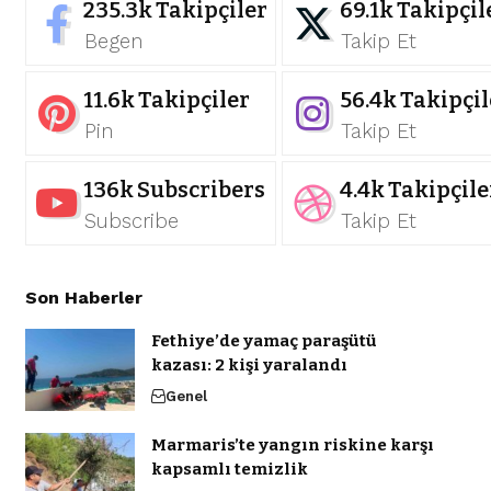
235.3k
Takipçiler
69.1k
Takipçil
Begen
Takip Et
11.6k
Takipçiler
56.4k
Takipçil
Pin
Takip Et
136k
Subscribers
4.4k
Takipçile
Subscribe
Takip Et
Son Haberler
Fethiye’de yamaç paraşütü
kazası: 2 kişi yaralandı
Genel
Marmaris’te yangın riskine karşı
kapsamlı temizlik