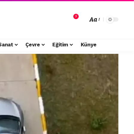
9
Aa
Sanat
Çevre
Eğitim
Künye