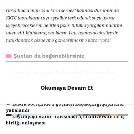
Gözaltına alınan zanlıların serbest kalması durumunda
KKTC topraklarını aynı şekilde terk ederek suçu tekrar
işleyebileceklerini belirten polis, tutuklu yargılanmalarını
talep etti. Mahkeme, zanlıların 1 ayı aşmayacak süreyle
tutuklanarak cezaevine gönderilmesine karar verdi.
Şunları da beğenebilirsiniz
Interpol arıyordu, Bodrum’da tatil yaparken
yakalandı
Sakartepe rampasında araç yangını
Okumaya Devam Et
Gazze’deki okulların yüzde 85’i kullanılamaz
halde
Lastik bot içinde 2 göçmen kaçakçılığı şüphelisi
yakalandı
Zeytinyağı Kalite Yarışması için üniversite ile iş
birliği anlaşması