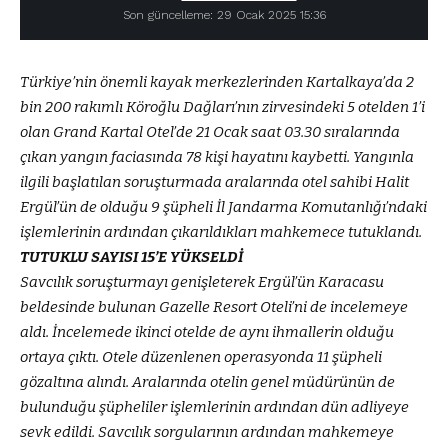
Son güncelleme: 29 Ocak 2025 15:36
Türkiye’nin önemli kayak merkezlerinden Kartalkaya’da 2
bin 200 rakımlı Köroğlu Dağları’nın zirvesindeki 5 otelden 1’i
olan Grand Kartal Otel’de 21 Ocak saat 03.30 sıralarında
çıkan yangın faciasında 78 kişi hayatını kaybetti. Yangınla
ilgili başlatılan soruşturmada aralarında otel sahibi Halit
Ergül’ün de olduğu 9 şüpheli İl Jandarma Komutanlığı’ndaki
işlemlerinin ardından çıkarıldıkları mahkemece tutuklandı.
TUTUKLU SAYISI 15’E YÜKSELDİ
Savcılık soruşturmayı genişleterek Ergül’ün Karacasu
beldesinde bulunan Gazelle Resort Oteli’ni de incelemeye
aldı. İncelemede ikinci otelde de aynı ihmallerin olduğu
ortaya çıktı. Otele düzenlenen operasyonda 11 şüpheli
gözaltına alındı. Aralarında otelin genel müdürünün de
bulunduğu şüpheliler işlemlerinin ardından dün adliyeye
sevk edildi. Savcılık sorgularının ardından mahkemeye