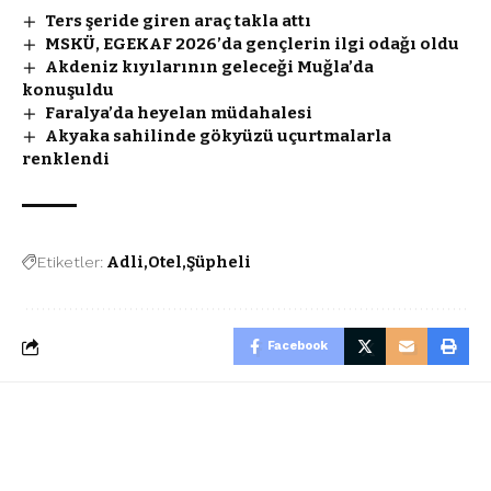
Ters şeride giren araç takla attı
MSKÜ, EGEKAF 2026’da gençlerin ilgi odağı oldu
Akdeniz kıyılarının geleceği Muğla’da
konuşuldu
Faralya’da heyelan müdahalesi
Akyaka sahilinde gökyüzü uçurtmalarla
renklendi
Etiketler:
Adli
Otel
Şüpheli
Facebook