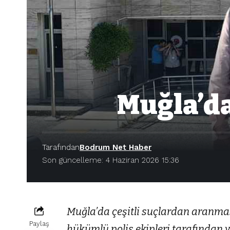
Muğla’da
Tarafından
Bodrum Net Haber
Son güncelleme: 4 Haziran 2026 15:36
Muğla’da çeşitli suçlardan aranmas
Paylaş
hükümlü polis ekipleri tarafından 