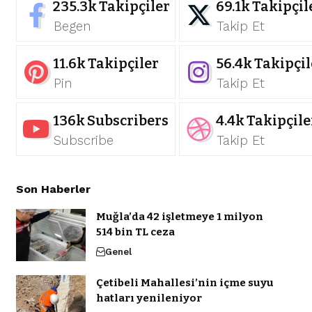
235.3k
Takipçiler
69.1k
Takipçil
Begen
Takip Et
11.6k
Takipçiler
56.4k
Takipçil
Pin
Takip Et
136k
Subscribers
4.4k
Takipçile
Subscribe
Takip Et
Son Haberler
Muğla’da 42 işletmeye 1 milyon
514 bin TL ceza
Genel
Çetibeli Mahallesi’nin içme suyu
hatları yenileniyor