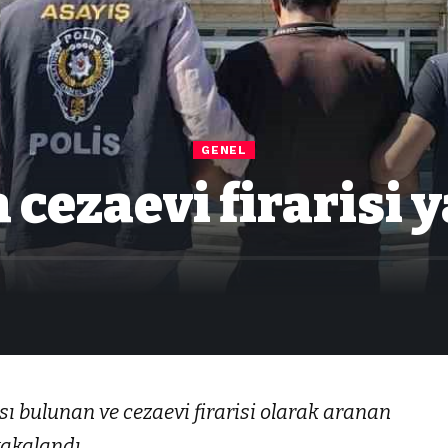
GENEL
 cezaevi firarisi 
ı bulunan ve cezaevi firarisi olarak aranan
yakalandı.