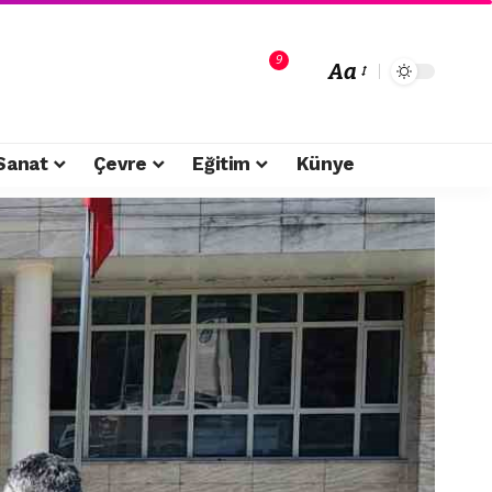
9
Aa
Sanat
Çevre
Eğitim
Künye