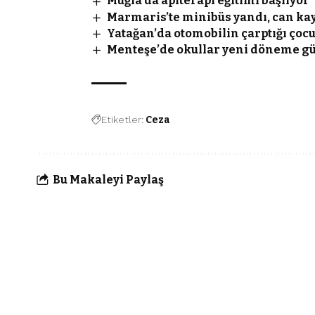
Muğla’da apiterapi eğitimi başlıyor
Marmaris’te minibüs yandı, can kay
Yatağan’da otomobilin çarptığı çoc
Menteşe’de okullar yeni döneme g
Etiketler:
Ceza
Bu Makaleyi Paylaş