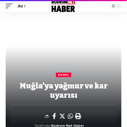
Aa
GENEL
Muğla’ya yağmur ve kar
uyarısı
Tarafından
Bodrum Net Haber