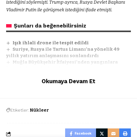
istediğini söylemişti. Trump ayrıca, Rusya Devlet Başkanı
Vladimir Putin ile görüşmek istediğini ifade etmişti.
Şunları da beğenebilirsiniz
Işık ihlali drone ile tespit edildi
Suriye, Rusya ile Tartus Limanı’na yönelik 49
yıllık yatırım anlaşmasını sonlandırdı
Muğla Büyükşehir İtfaiyesi’nden yangınlara
karşı önleyici faaliyetler
Milas’ta eve silahlı saldırı
Okumaya Devam Et
Belediyeden öğrencilere sinema etkinliği
Etiketler:
Nükleer
Facebook