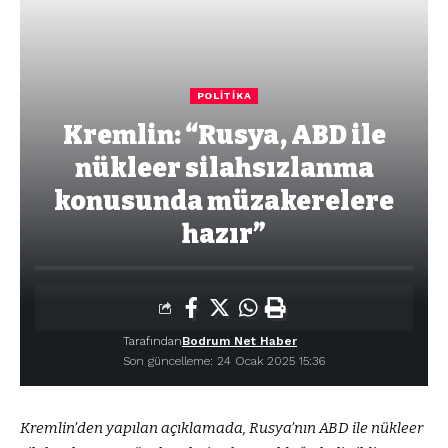
POLITIKA
Kremlin: “Rusya, ABD ile
nükleer silahsızlanma
konusunda müzakerelere
hazır”
Tarafından
Bodrum Net Haber
Son güncelleme: 24 Ocak 2025 15:36
Kremlin’den yapılan açıklamada, Rusya’nın ABD ile nükleer