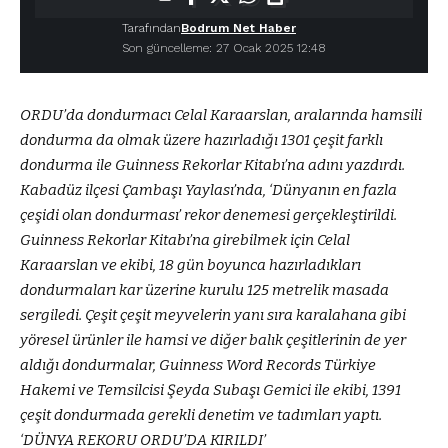
Tarafından
Bodrum Net Haber
Son güncelleme: 27 Ocak 2025 12:48
ORDU’da dondurmacı Celal Karaarslan, aralarında hamsili
dondurma da olmak üzere hazırladığı 1301 çeşit farklı
dondurma ile Guinness Rekorlar Kitabı’na adını yazdırdı.
Kabadüz ilçesi Çambaşı Yaylası’nda, ‘Dünyanın en fazla
çeşidi olan dondurması’ rekor denemesi gerçekleştirildi.
Guinness Rekorlar Kitabı’na girebilmek için Celal
Karaarslan ve ekibi, 18 gün boyunca hazırladıkları
dondurmaları kar üzerine kurulu 125 metrelik masada
sergiledi. Çeşit çeşit meyvelerin yanı sıra karalahana gibi
yöresel ürünler ile hamsi ve diğer balık çeşitlerinin de yer
aldığı dondurmalar, Guinness Word Records Türkiye
Hakemi ve Temsilcisi Şeyda Subaşı Gemici ile ekibi, 1391
çeşit dondurmada gerekli denetim ve tadımları yaptı.
‘DÜNYA REKORU ORDU’DA KIRILDI’