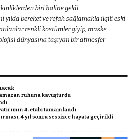
inliklerden biri haline geldi.
ni yılda bereket ve refah sağlamakla ilgili eski
atılanlar renkli kostümler giyip, maske
tolojisi dünyasına taşıyan bir atmosfer
anacak
ı ramazan ruhuna kavuşturdu
adı
yatırımın 4. etabı tamamlandı
ırması, 4 yıl sonra sessizce hayata geçirildi