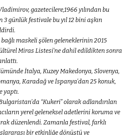
ladimirov, gazetecilere,1966 yılından bu
3 günlük festivale bu yıl 12 bini aşkın
ldirdi.
 bağlı maskeli şölen geleneklerinin 2015
ürel Miras Listesi’ne dahil edildikten sonra
nlattı.
ölümünde İtalya, Kuzey Makedonya, Slovenya,
Romanya, Karadağ ve İspanya’dan 25 konuk,
e yaptı.
 Bulgaristan’da “Kukeri” olarak adlandırılan
mcıların yerel geleneksel adetlerini koruma ve
rak düzenlendi. Zamanla festival, farklı
slararası bir etkinliğe dönüştü ve