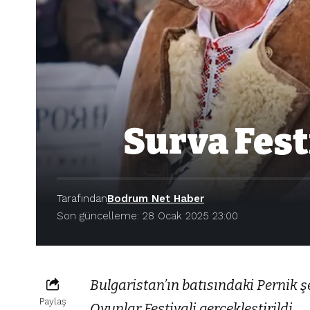
Surva Fest
Tarafından
Bodrum Net Haber
Son güncelleme: 28 Ocak 2025 23:00
Bulgaristan’ın batısındaki Pernik ş
Paylaş
Oyunlar Festivali gerçekleştirildi.