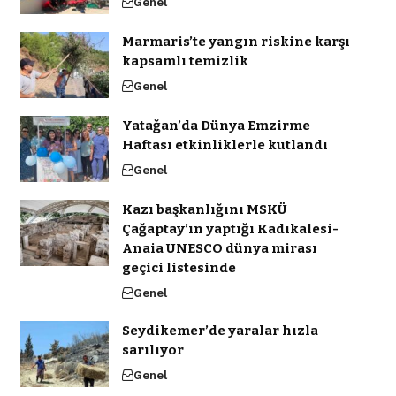
Genel
Marmaris’te yangın riskine karşı
kapsamlı temizlik
Genel
Yatağan’da Dünya Emzirme
Haftası etkinliklerle kutlandı
Genel
Kazı başkanlığını MSKÜ
Çağaptay’ın yaptığı Kadıkalesi-
Anaia UNESCO dünya mirası
geçici listesinde
Genel
Seydikemer’de yaralar hızla
sarılıyor
Genel