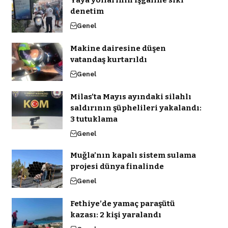
Yaya yollarının işgaline sıkı
denetim
Genel
Makine dairesine düşen
vatandaş kurtarıldı
Genel
Milas’ta Mayıs ayındaki silahlı
saldırının şüphelileri yakalandı:
3 tutuklama
Genel
Muğla’nın kapalı sistem sulama
projesi dünya finalinde
Genel
Fethiye’de yamaç paraşütü
kazası: 2 kişi yaralandı