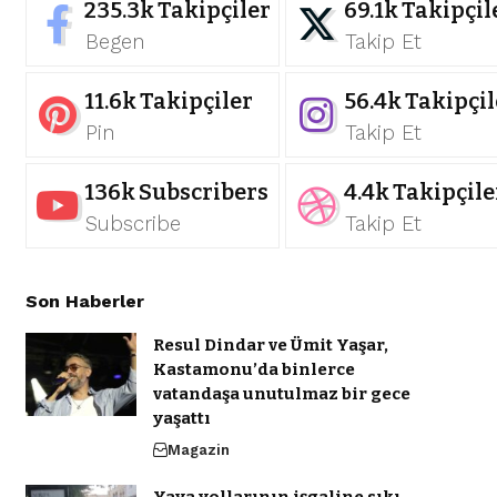
235.3k
Takipçiler
69.1k
Takipçil
Begen
Takip Et
11.6k
Takipçiler
56.4k
Takipçil
Pin
Takip Et
136k
Subscribers
4.4k
Takipçile
Subscribe
Takip Et
Son Haberler
Resul Dindar ve Ümit Yaşar,
Kastamonu’da binlerce
vatandaşa unutulmaz bir gece
yaşattı
Magazin