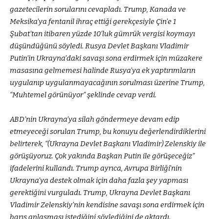
gazetecilerin sorularını cevapladı. Trump, Kanada ve
Meksika’ya fentanil ihraç ettiği gerekçesiyle Çin’e 1
Şubat’tan itibaren yüzde 10’luk gümrük vergisi koymayı
düşündüğünü söyledi. Rusya Devlet Başkanı Vladimir
Putin’in Ukrayna’daki savaşı sona erdirmek için müzakere
masasına gelmemesi halinde Rusya’ya ek yaptırımların
uygulanıp uygulanmayacağının sorulması üzerine Trump,
“Muhtemel görünüyor” şeklinde cevap verdi.
ABD’nin Ukrayna’ya silah göndermeye devam edip
etmeyeceği sorulan Trump, bu konuyu değerlendirdiklerini
belirterek, “(Ukrayna Devlet Başkanı Vladimir) Zelenskiy ile
görüşüyoruz. Çok yakında Başkan Putin ile görüşeceğiz”
ifadelerini kullandı. Trump ayrıca, Avrupa Birliği’nin
Ukrayna’ya destek olmak için daha fazla şey yapması
gerektiğini vurguladı. Trump, Ukrayna Devlet Başkanı
Vladimir Zelenskiy’nin kendisine savaşı sona erdirmek için
barış anlaşması istediğini söylediğini de aktardı.