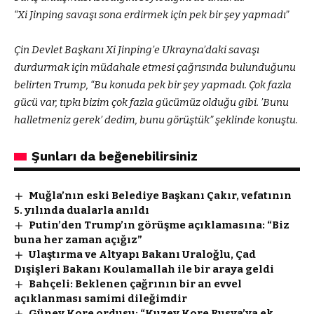
“Xi Jinping savaşı sona erdirmek için pek bir şey yapmadı”
Çin Devlet Başkanı Xi Jinping’e Ukrayna’daki savaşı
durdurmak için müdahale etmesi çağrısında bulunduğunu
belirten Trump, “Bu konuda pek bir şey yapmadı. Çok fazla
gücü var, tıpkı bizim çok fazla gücümüz olduğu gibi. ’Bunu
halletmeniz gerek’ dedim, bunu görüştük” şeklinde konuştu.
Şunları da beğenebilirsiniz
Muğla’nın eski Belediye Başkanı Çakır, vefatının
5. yılında dualarla anıldı
Putin’den Trump’ın görüşme açıklamasına: “Biz
buna her zaman açığız”
Ulaştırma ve Altyapı Bakanı Uraloğlu, Çad
Dışişleri Bakanı Koulamallah ile bir araya geldi
Bahçeli: Beklenen çağrının bir an evvel
açıklanması samimi dileğimdir
Güney Kore ordusu: “Kuzey Kore Rusya’ya ek