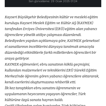
Son güncelleme: 29 Ocak 2025 01:24
Kayseri Büyükşehir Belediyesinin kültür ve mesleki eğitim
kuruluşu Kayseri Meslek Eğitim ve Kültür AŞ (KAYMEK)
tarafından Erciyes Üniversitesi (ERÜ) eğitim alan yabancı
öğrencilere yönelik atölye çalışması düzenlendi.
Belediyeden yapılan açıklamaya göre, KAYMEK geleneksel
el sanatlarının inceliklerini dünyaya tanıtmak amacıyla
düzenlediği etkinliklerle farklı milletlerden öğrencileri bir
araya getiriyor.
KAYMEK eğitmenleri, ebru sanatının köklü geçmişini,
kullanılan malzemeleri ve tekniklerini ERÜ Sürekli Eğitim
Merkezi’nde öğrenim gören yabancı öğrencilere aktararak,
kendi eserlerini oluşturmasına rehberlik etti.
İlk kez tanıştıkları ebru sanatını öğrenmenin ve
uygulamanın heyecanını yaşayan öğrenciler, Türk
kültürüne özgü sanata hayran kaldı.
Çeşitli ülkelerden gelen kursiyerler, Türk kültürüne