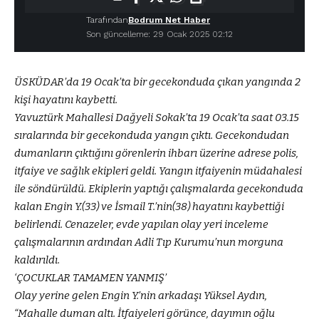
Tarafından
Bodrum Net Haber
Son güncelleme: 29 Ocak 2025 02:12
ÜSKÜDAR’da 19 Ocak’ta bir gecekonduda çıkan yangında 2
kişi hayatını kaybetti.
Yavuztürk Mahallesi Dağyeli Sokak’ta 19 Ocak’ta saat 03.15
sıralarında bir gecekonduda yangın çıktı. Gecekondudan
dumanların çıktığını görenlerin ihbarı üzerine adrese polis,
itfaiye ve sağlık ekipleri geldi. Yangın itfaiyenin müdahalesi
ile söndürüldü. Ekiplerin yaptığı çalışmalarda gecekonduda
kalan Engin Y.(33) ve İsmail T.’nin(38) hayatını kaybettiği
belirlendi. Cenazeler, evde yapılan olay yeri inceleme
çalışmalarının ardından Adli Tıp Kurumu’nun morguna
kaldırıldı.
‘ÇOCUKLAR TAMAMEN YANMIŞ’
Olay yerine gelen Engin Y.’nin arkadaşı Yüksel Aydın,
“Mahalle duman altı. İtfaiyeleri görünce, dayımın oğlu