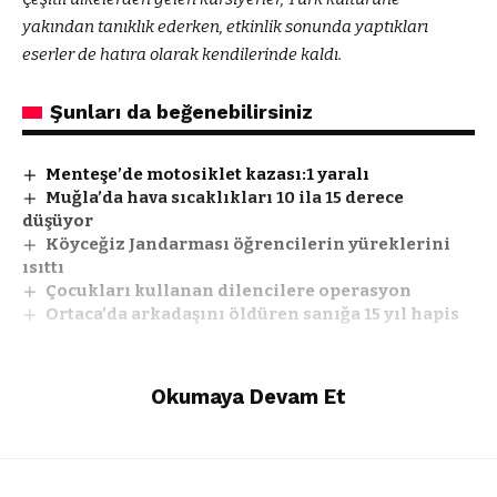
yakından tanıklık ederken, etkinlik sonunda yaptıkları
eserler de hatıra olarak kendilerinde kaldı.
Şunları da beğenebilirsiniz
Menteşe’de motosiklet kazası:1 yaralı
Muğla’da hava sıcaklıkları 10 ila 15 derece
düşüyor
Köyceğiz Jandarması öğrencilerin yüreklerini
ısıttı
Çocukları kullanan dilencilere operasyon
Ortaca’da arkadaşını öldüren sanığa 15 yıl hapis
Okumaya Devam Et
Facebook