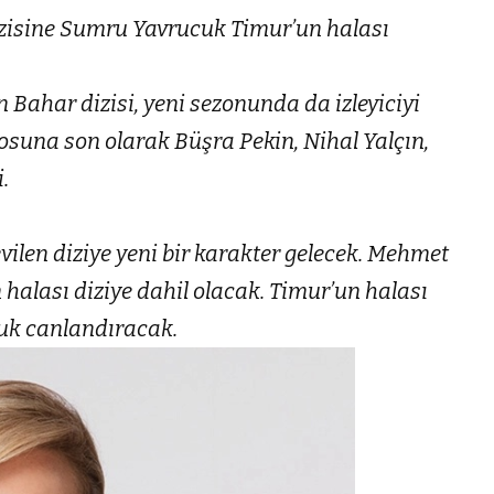
izisine Sumru Yavrucuk Timur’un halası
 Bahar dizisi, yeni sezonunda da izleyiciyi
drosuna son olarak Büşra Pekin, Nihal Yalçın,
.
evilen diziye yeni bir karakter gelecek. Mehmet
 halası diziye dahil olacak. Timur’un halası
uk canlandıracak.