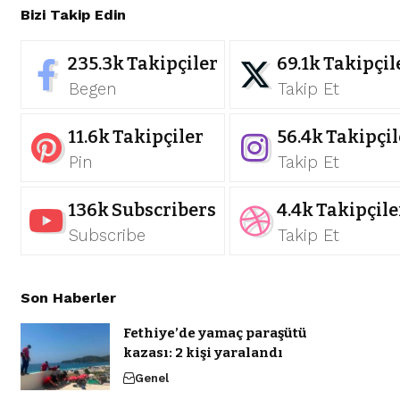
Bizi Takip Edin
235.3k
Takipçiler
69.1k
Takipçil
Begen
Takip Et
11.6k
Takipçiler
56.4k
Takipçil
Pin
Takip Et
136k
Subscribers
4.4k
Takipçile
Subscribe
Takip Et
Son Haberler
Fethiye’de yamaç paraşütü
kazası: 2 kişi yaralandı
Genel