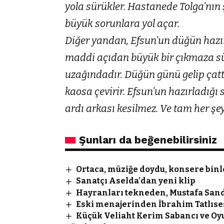
yola sürükler. Hastanede Tolga’nın 
büyük sorunlara yol açar.
Diğer yandan, Efsun’un düğün hazırl
maddi açıdan büyük bir çıkmaza sü
uzağındadır. Düğün günü gelip çatt
kaosa çevirir. Efsun’un hazırladığı s
ardı arkası kesilmez. Ve tam her şey
Şunları da beğenebilirsiniz
Ortaca, müziğe doydu, konsere binle
Sanatçı Aselda’dan yeni klip
Hayranları tekneden, Mustafa Sanda
Eski menajerinden İbrahim Tatlıses’
Küçük Veliaht Kerim Sabancı ve Oyu