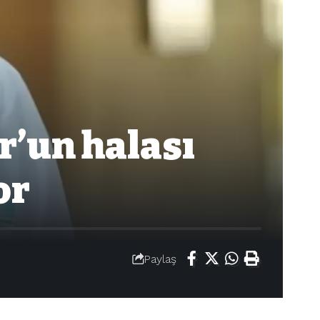
r’un halası
or
Paylaş