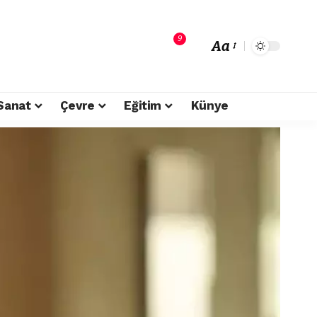
9
Aa
Sanat
Çevre
Eğitim
Künye