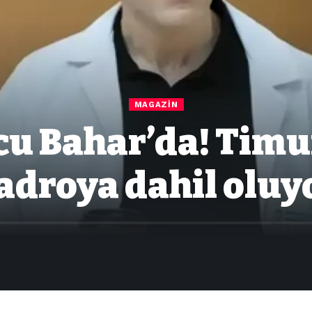
MAGAZIN
u Bahar’da! Timu
adroya dahil oluy