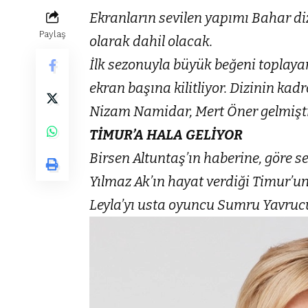
Ekranların sevilen yapımı Bahar d
Paylaş
olarak dahil olacak.
İlk sezonuyla büyük beğeni toplayan
ekran başına kilitliyor. Dizinin ka
Nizam Namidar, Mert Öner gelmişti
TİMUR’A HALA
GELİYOR
Birsen Altuntaş’ın haberine, göre s
Yılmaz Ak’ın hayat verdiği Timur’un
Leyla’yı usta oyuncu Sumru Yavruc