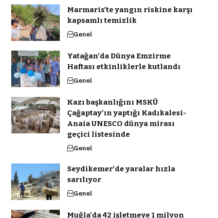
Marmaris’te yangın riskine karşı
kapsamlı temizlik
Genel
Yatağan’da Dünya Emzirme
Haftası etkinliklerle kutlandı
Genel
Kazı başkanlığını MSKÜ
Çağaptay’ın yaptığı Kadıkalesi-
Anaia UNESCO dünya mirası
geçici listesinde
Genel
Seydikemer’de yaralar hızla
sarılıyor
Genel
Muğla’da 42 işletmeye 1 milyon