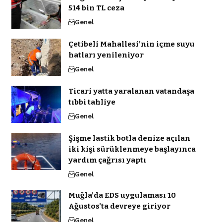
514 bin TL ceza
Genel
Çetibeli Mahallesi’nin içme suyu
hatları yenileniyor
Genel
Ticari yatta yaralanan vatandaşa
tıbbi tahliye
Genel
Şişme lastik botla denize açılan
iki kişi sürüklenmeye başlayınca
yardım çağrısı yaptı
Genel
Muğla’da EDS uygulaması 10
Ağustos’ta devreye giriyor
Genel