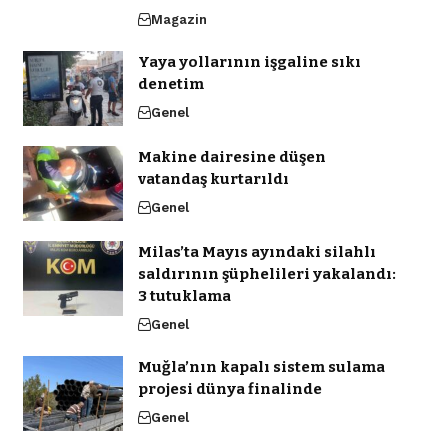
Magazin
Yaya yollarının işgaline sıkı
denetim
Genel
Makine dairesine düşen
vatandaş kurtarıldı
Genel
Milas’ta Mayıs ayındaki silahlı
saldırının şüphelileri yakalandı:
3 tutuklama
Genel
Muğla’nın kapalı sistem sulama
projesi dünya finalinde
Genel