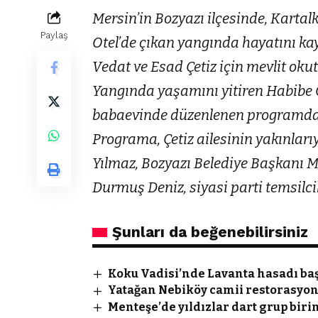
Mersin’in Bozyazı ilçesinde, Karta
Paylaş
Otel’de çıkan yangında hayatını ka
Vedat ve Esad Çetiz için mevlit oku
Yangında yaşamını yitiren Habibe Çe
babaevinde düzenlenen programda 
Programa, Çetiz ailesinin yakınlar
Yılmaz, Bozyazı Belediye Başkanı 
Durmuş Deniz, siyasi parti temsilcil
Şunları da beğenebilirsiniz
Koku Vadisi’nde Lavanta hasadı baş
Yatağan Nebiköy camii restorasyo
Menteşe’de yıldızlar dart grup biri