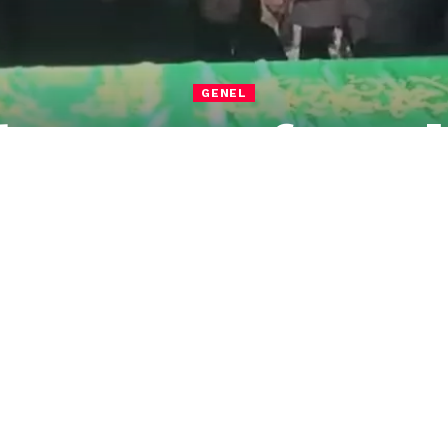
GENEL
hmet Yusuf Topal
an Gazdan Zehirl
sal Gündüz Mahallesi İbokom Camii imam