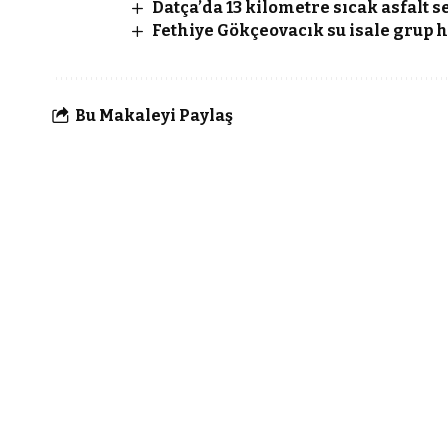
Datça’da 13 kilometre sıcak asfalt
Fethiye Gökçeovacık su isale grup h
Bu Makaleyi Paylaş