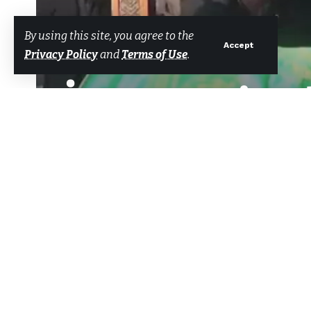
By using this site, you agree to the
Accept
Privacy Policy
and
Terms of Use
.
İmam Hatip A
Sız
Tarafından
Bodrum Net Haber
Son güncelleme: 27 Ocak 2025 07:12
ERZURUM’un Karaçoban ilçesi Kır
Paylaş