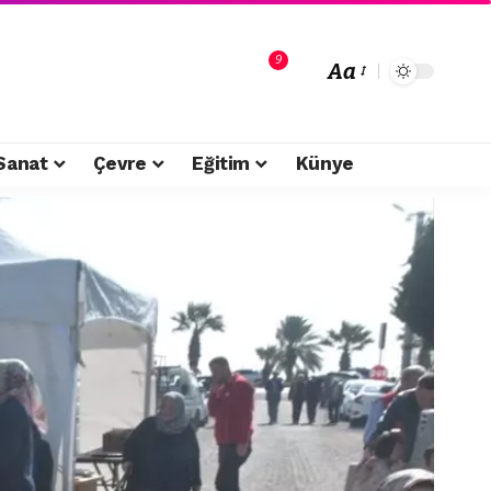
9
Aa
Sanat
Çevre
Eğitim
Künye