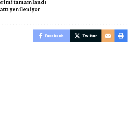
 serimi tamamlandı
attı yenileniyor
Facebook
Twitter