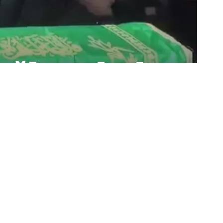
oğlu, Sobadan
endi
Paylaş
Bizi Takip Edin