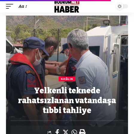
Aa
SAĞLIK
Yelkenli teknede
rahatsızlanan vatandaşa
tıbbi tahliye