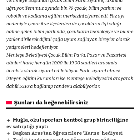
verilmeye başlanan Çocuk Bilim Parkı ziyaretçi akınına
uğruyor. Temmuz ayında bin 79 çocuk, bilim parkını ve
robotik ve kodlama eğitim merkezini ziyaret etti. Yaz ayı
nedeniyle çevre il ve ilçelerden de çocukların ilgi odağı
haline gelen bilim parkında, çocukların teknolojiye ve bilime
yönlendirilerek dijital çağa uyum sağlayan bireyler olarak
yetişmeleri hedefleniyor.
Menteşe Belediyesi Çocuk Bilim Parkı, Pazar ve Pazartesi
günleri hariç her gün 10.00 ile 19.00 saatleri arasında
ücretsiz olarak ziyaret edilebiliyor. Parkı ziyaret etmek
isteyen eğitim kurumları ise Menteşe Belediyesi’ni arayarak
dahili 5310’a bağlanıp randevu alabiliyorlar.
Şunları da beğenebilirsiniz
Muğla, okul sporları hentbol grup birinciliğine
ev sahipliği yaptı
Başkan Aras’tan öğrencilere ‘Karne’ hediyesi
Trafik jandarmasından öğrencilere eğitim