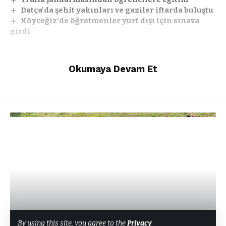
Datça’da şehit yakınları ve gaziler iftarda buluştu
Köyceğiz’de öğretmenler yurt dışı için sınava
girdi
Okumaya Devam Et
Facebook
EĞITIM
By using this site, you agree to the
Privacy