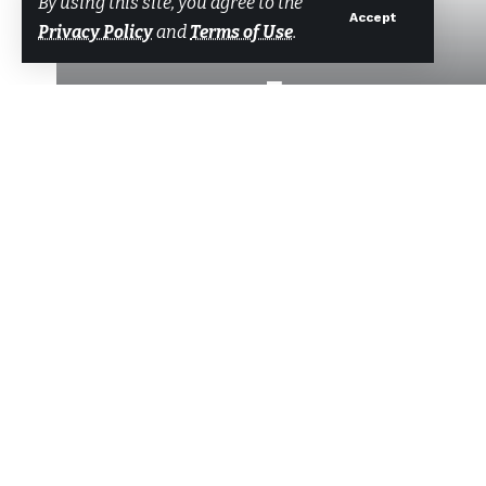
By using this site, you agree to the
Accept
Privacy Policy
and
Terms of Use
.
Başkan Aras
Tarafından
Bodrum Net Haber
Son güncelleme: 3 Haziran 2026 11:36
Kıyı Belediyeler Birliği ve Muğla B
Paylaş
Dalaman ve Ortaca ilçelerinde dev
yerinde inceledi. Ziyaretlerde ilçele
projeler değerlendirildi.