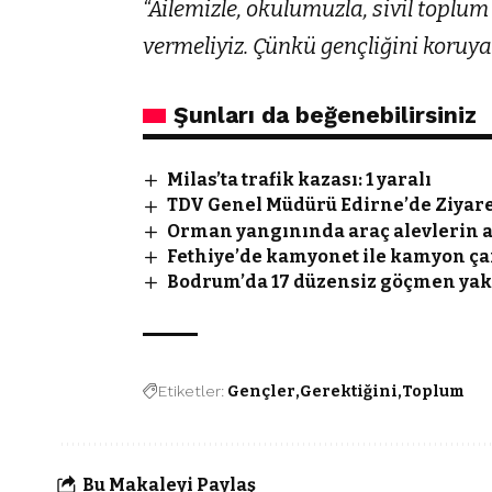
“Ailemizle, okulumuzla, sivil toplum
vermeliyiz. Çünkü gençliğini koruyan
Şunları da beğenebilirsiniz
Milas’ta trafik kazası: 1 yaralı
TDV Genel Müdürü Edirne’de Ziyare
Orman yangınında araç alevlerin 
Fethiye’de kamyonet ile kamyon çarp
Bodrum’da 17 düzensiz göçmen yak
Etiketler:
Gençler
Gerektiğini
Toplum
Bu Makaleyi Paylaş