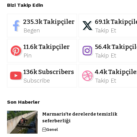
Bizi Takip Edin
235.3k
Takipçiler
69.1k
Takipçil
Begen
Takip Et
11.6k
Takipçiler
56.4k
Takipçil
Pin
Takip Et
136k
Subscribers
4.4k
Takipçile
Subscribe
Takip Et
Son Haberler
Marmaris’te derelerde temizlik
seferberliği
Genel