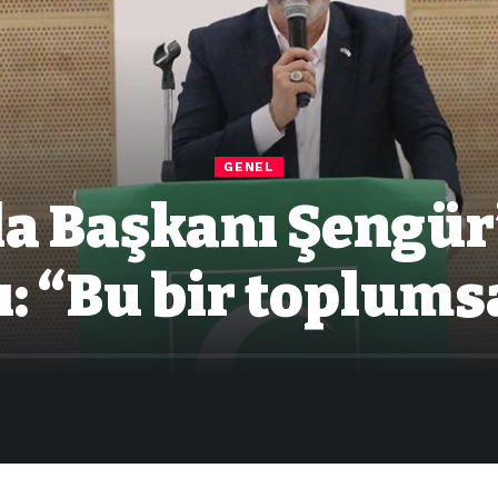
GENEL
la Başkanı Şengü
ı: “Bu bir toplums