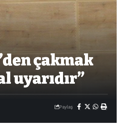
r’den çakmak
al uyarıdır”
Paylaş