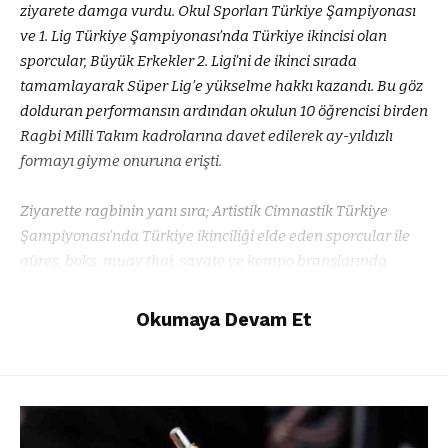
ziyarete damga vurdu. Okul Sporları Türkiye Şampiyonası
ve 1. Lig Türkiye Şampiyonası’nda Türkiye ikincisi olan
sporcular, Büyük Erkekler 2. Ligi’ni de ikinci sırada
tamamlayarak Süper Lig’e yükselme hakkı kazandı. Bu göz
dolduran performansın ardından okulun 10 öğrencisi birden
Ragbi Milli Takım kadrolarına davet edilerek ay-yıldızlı
formayı giyme onuruna erişti.
Ziyarette ragbinin yanı sıra; Artistik Cimnastik Türkiye
Şampiyonası’nda Türkiye ikinciliği elde eden sporcular ile
güreş, boks, muay thai, savate ve kempo branşlarında
Türkiye, Balkan, Avrupa ve Dünya dereceleri kazanan
şampiyon öğrenciler de yer aldı. Genç sporcular, disiplinli
Okumaya Devam Et
çalışmalarının karşılığını uluslararası kürsülere çıkarak
aldıklarını belirttiler.
Şunları da beğenebilirsiniz