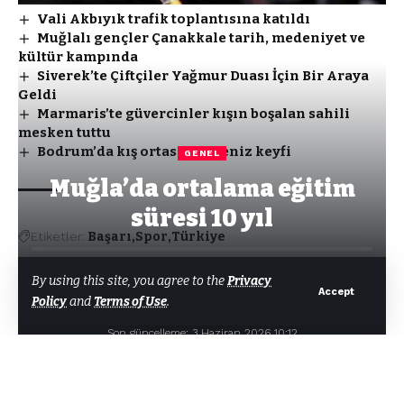
Vali Akbıyık trafik toplantısına katıldı
Muğlalı gençler Çanakkale tarih, medeniyet ve
kültür kampında
Siverek’te Çiftçiler Yağmur Duası İçin Bir Araya
Geldi
Marmaris’te güvercinler kışın boşalan sahili
mesken tuttu
Bodrum’da kış ortasında deniz keyfi
GENEL
Muğla’da ortalama eğitim
süresi 10 yıl
Etiketler:
Başarı
Spor
Türkiye
By using this site, you agree to the
Privacy
Accept
Policy
and
Terms of Use
.
Facebook
Tarafından
Bodrum Net Haber
Son güncelleme: 3 Haziran 2026 10:12
Türkiye İstatistik Kurumu (TÜİK) verilerine göre Muğla’da