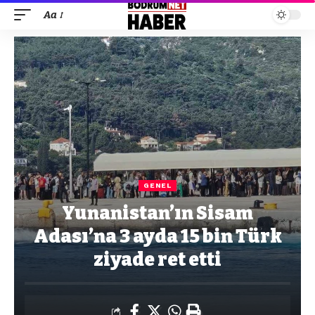
Aa
GENEL
Yunanistan’ın Sisam
Adası’na 3 ayda 15 bin Türk
ziyade ret etti