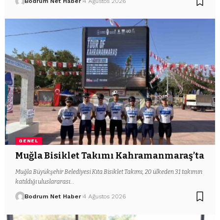
Bodrum Net Haber
4 Ağustos 2026
GENEL
Muğla Bisiklet Takımı Kahramanmaraş’ta
Muğla Büyükşehir Belediyesi Kıta Bisiklet Takımı, 20 ülkeden 31 takımın
katıldığı uluslararası…
Bodrum Net Haber
4 Ağustos 2026