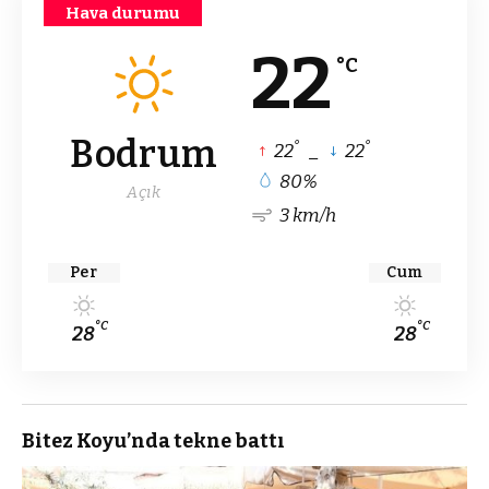
Hava durumu
22
°C
Bodrum
°
°
22
_
22
80%
Açık
3 km/h
Per
Cum
°C
°C
28
28
Bitez Koyu’nda tekne battı