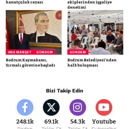
hanutçuluk cezası
ekiplerinden işgaliye
denetimi
ANA MANŞET
GÜNDEM
GÜNDEM
Bodrum Kaymakamı,
Bodrum Belediyesi’nden
Sırmalı görevine başladı
halk buluşması
Bizi Takip Edin
248.1k
69.1k
54.3k
Youtube