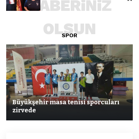
HABERiNiZ
OLSUN
SPOR
Büyükşehir masa tenisi sporcuları
zirvede