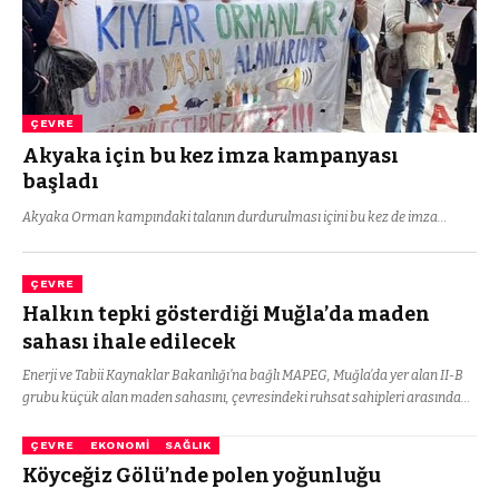
ÇEVRE
Akyaka için bu kez imza kampanyası
başladı
Akyaka Orman kampındaki talanın durdurulması içini bu kez de imza…
ÇEVRE
Halkın tepki gösterdiği Muğla’da maden
sahası ihale edilecek
Enerji ve Tabii Kaynaklar Bakanlığı’na bağlı MAPEG, Muğla’da yer alan II-B
grubu küçük alan maden sahasını, çevresindeki ruhsat sahipleri arasında…
ÇEVRE
EKONOMI
SAĞLIK
Köyceğiz Gölü’nde polen yoğunluğu