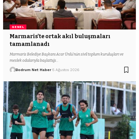
GENEL
Marmaris’te ortak akıl buluşmaları
tamamlanadı
Marmaris Belediye Başkanı Acar Ünlü’nün sivil toplum kuruluşları ve
meslek odalarıyla başlattığı…
Bodrum Net Haber
5 Ağustos 2026