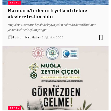
GENEL
Marmaris’te demirli yelkenli tekne
alevlere teslim oldu
Muğla’nın Marmaris ilçesinde kıyıya yakın noktada demirli bulunan
yelkenli teknede çıkan yangın…
Bodrum Net Haber
5 Ağustos 2026
GENEL