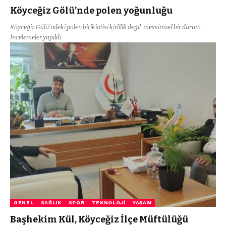
Köyceğiz Gölü’nde polen yoğunluğu
Köyceğiz Gölü'ndeki polen birikintisi kirlilik değil, mevsimsel bir durum.
İncelemeler yapıldı.
GENEL
SAĞLIK
SPOR
TEKNOLOJI
YAŞAM
Başhekim Kül, Köyceğiz İlçe Müftülüğü