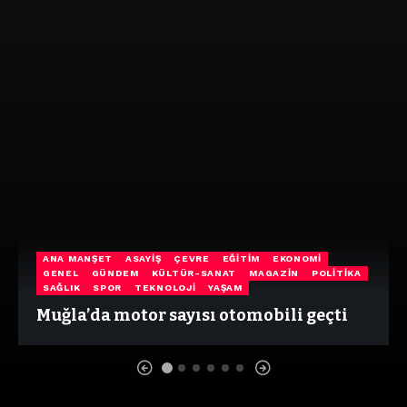
ANA MANŞET
ASAYIŞ
ÇEVRE
EĞITIM
EKONOMI
GENEL
GÜNDEM
KÜLTÜR-SANAT
MAGAZIN
POLITIKA
SAĞLIK
SPOR
TEKNOLOJI
YAŞAM
Muğla’da motor sayısı otomobili geçti