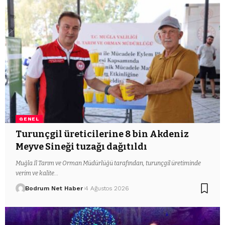
GENEL
Turunçgil üreticilerine 8 bin Akdeniz
Meyve Sineği tuzağı dağıtıldı
Muğla İl Tarım ve Orman Müdürlüğü tarafından, turunçgil üretiminde
verim ve kalite…
Bodrum Net Haber
4 Ağustos 2026