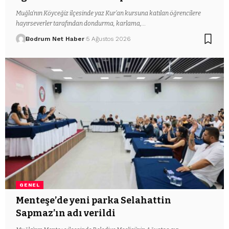
Muğla’nın Köyceğiz ilçesinde yaz Kur’an kursuna katılan öğrencilere
hayırseverler tarafından dondurma, karlama,…
Bodrum Net Haber
5 Ağustos 2026
GENEL
Menteşe’de yeni parka Selahattin
Sapmaz’ın adı verildi