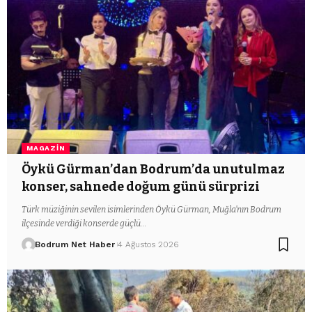
MAGAZIN
Öykü Gürman’dan Bodrum’da unutulmaz
konser, sahnede doğum günü sürprizi
Türk müziğinin sevilen isimlerinden Öykü Gürman, Muğla’nın Bodrum
ilçesinde verdiği konserde güçlü…
Bodrum Net Haber
4 Ağustos 2026