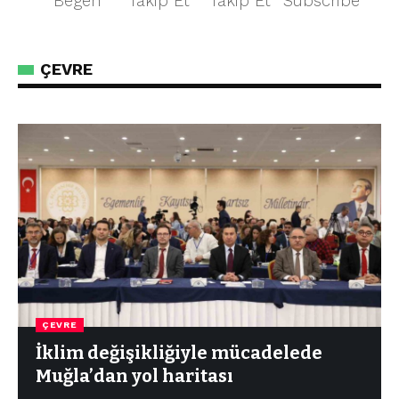
Begen
Takip Et
Takip Et
Subscribe
ÇEVRE
ÇEVRE
İklim değişikliğiyle mücadelede
Muğla’dan yol haritası