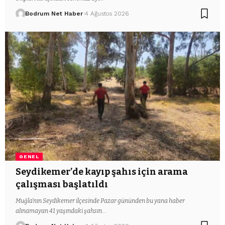
Bodrum Net Haber
4 Ağustos 2026
GENEL
Seydikemer’de kayıp şahıs için arama
çalışması başlatıldı
Muğla’nın Seydikemer ilçesinde Pazar gününden bu yana haber
alınamayan 41 yaşındaki şahsın…