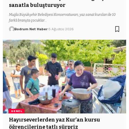
sanatla buluşturuyor
Muğla Büyükşehir Belediyesi Konservatuvarı, yaz sanat kursları ile 10
farklı branşta çocuklar…
Bodrum Net Haber
5 Ağustos 2026
GENEL
Hayırseverlerden yaz Kur’an kursu
öğrencilerine tatlı sürpriz