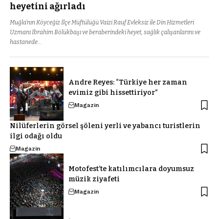
heyetini ağırladı
Muğla’nın Köyceğiz İlçe Müftülüğü Vaizi Rauf Evleksiz ile Din Hizmetleri
Uzmanı İbrahim Bölükbaşı ve beraberindeki heyet, sağlık çalışanlarını ve
hastanede…
Andre Reyes: “Türkiye her zaman
evimiz gibi hissettiriyor”
Magazin
Nilüferlerin görsel şöleni yerli ve yabancı turistlerin
ilgi odağı oldu
Magazin
Motofest’te katılımcılara doyumsuz
müzik ziyafeti
Magazin