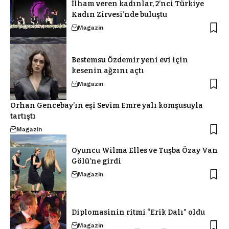
İlham veren kadınlar, 2’nci Türkiye
Kadın Zirvesi’nde buluştu
Magazin
Bestemsu Özdemir yeni evi için
kesenin ağzını açtı
Magazin
Orhan Gencebay’ın eşi Sevim Emre yalı komşusuyla
tartıştı
Magazin
Oyuncu Wilma Elles ve Tuşba Özay Van
Gölü’ne girdi
Magazin
Diplomasinin ritmi “Erik Dalı” oldu
Magazin