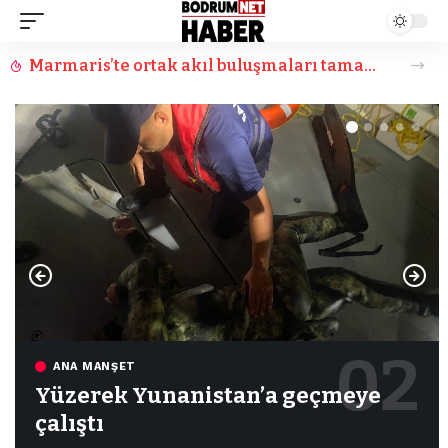
Marmaris’te ortak akıl buluşmaları tamamlanadı
ANA MANŞET
Yüzerek Yunanistan’a geçmeye
çalıştı