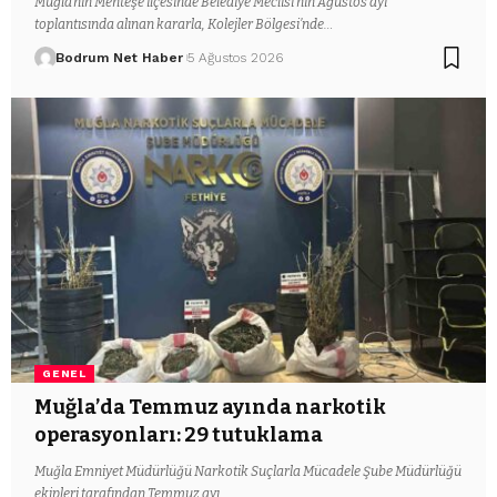
Muğla’nın Menteşe ilçesinde Belediye Meclisi’nin Ağustos ayı
toplantısında alınan kararla, Kolejler Bölgesi’nde…
Bodrum Net Haber
5 Ağustos 2026
GENEL
Muğla’da Temmuz ayında narkotik
operasyonları: 29 tutuklama
Muğla Emniyet Müdürlüğü Narkotik Suçlarla Mücadele Şube Müdürlüğü
ekipleri tarafından Temmuz ayı…