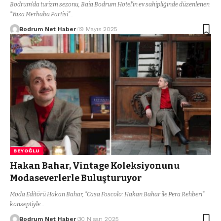
Bodrum’da turizm sezonu, Baia Bodrum Hotel’in ev sahipliğinde düzenlenen
"Yaza Merhaba Partisi"…
Bodrum Net Haber
19 Mayıs 2025
BEYOĞLU
Hakan Bahar, Vintage Koleksiyonunu
Modaseverlerle Buluşturuyor
Moda Editörü Hakan Bahar, "Casa Foscolo: Hakan Bahar ile Pera Rehberi"
konseptiyle…
Bodrum Net Haber
30 Nisan 2025