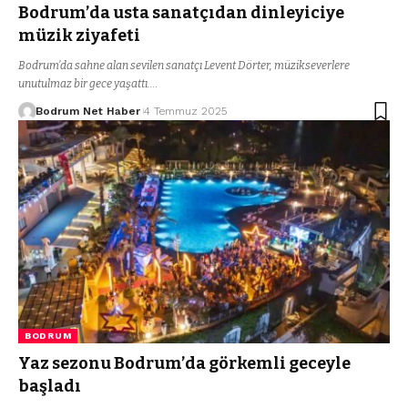
Bodrum’da usta sanatçıdan dinleyiciye
müzik ziyafeti
Bodrum’da sahne alan sevilen sanatçı Levent Dörter, müzikseverlere
unutulmaz bir gece yaşattı.…
Bodrum Net Haber
4 Temmuz 2025
BODRUM
Yaz sezonu Bodrum’da görkemli geceyle
başladı