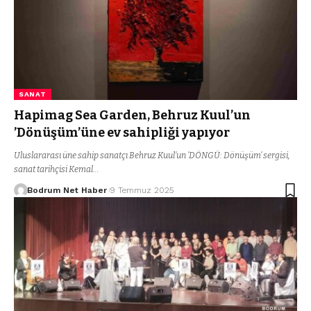
SANAT
Hapimag Sea Garden, Behruz Kuul’un
’Dönüşüm’üne ev sahipliği yapıyor
Uluslararası üne sahip sanatçı Behruz Kuul’un ’DÖNGÜ: Dönüşüm’ sergisi,
sanat tarihçisi Kemal…
Bodrum Net Haber
9 Temmuz 2025