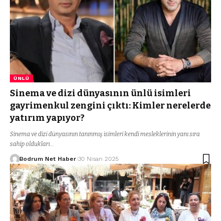
ÜNLÜ
Sinema ve dizi dünyasının ünlü isimleri
gayrimenkul zengini çıktı: Kimler nerelerde
yatırım yapıyor?
Sinema ve dizi dünyasının tanınmış isimleri kendi mesleklerinin yanı sıra
sahip oldukları…
Bodrum Net Haber
30 Nisan 2025