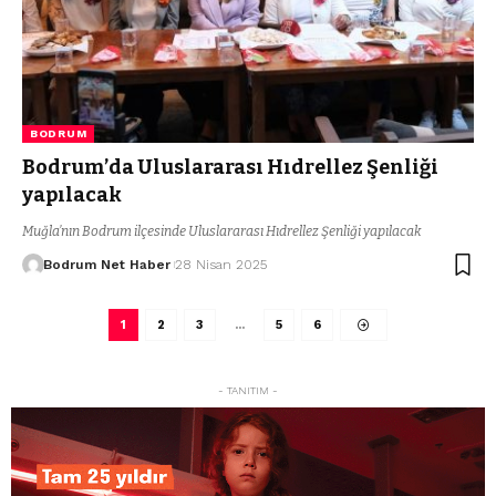
BODRUM
Bodrum’da Uluslararası Hıdrellez Şenliği
yapılacak
Muğla’nın Bodrum ilçesinde Uluslararası Hıdrellez Şenliği yapılacak
Bodrum Net Haber
28 Nisan 2025
1
2
3
…
5
6
- TANITIM -