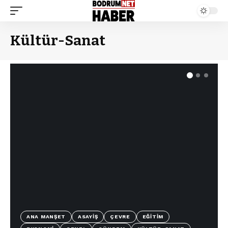
Kültür-Sanat
ANA MANŞET
ASAYIŞ
ÇEVRE
EĞITIM