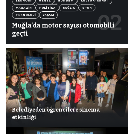
EKONOMI
GENEL
GÜNDEM
KÜLTÜR-SANAT
MAGAZIN
POLITIKA
SAĞLIK
SPOR
TEKNOLOJI
YAŞAM
Muğla’da motor sayısı otomobili
geçti
Belediyeden öğrencilere sinema
etkinliği