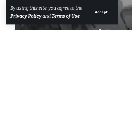
By using this site, you agree to the
Accept
Privacy Policy
and
Terms of Use
.
Bursa’da H
Tarafından
Bodrum Net Haber
Son güncelleme: 27 Ocak 2025 17:36
BURSA’da kahvehanede çay içtiği sı
Paylaş
yakınında bulunanlardan biri tarafı