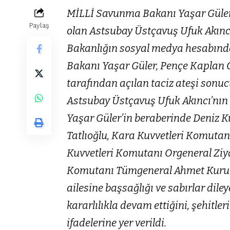
MİLLİ Savunma Bakanı Yaşar Güler
Paylaş
olan Astsubay Üstçavuş Ufuk Akıncı
Bakanlığın sosyal medya hesabınd
Bakanı Yaşar Güler, Pençe Kaplan O
tarafından açılan taciz ateşi son
Astsubay Üstçavuş Ufuk Akıncı’nın 
Yaşar Güler’in beraberinde Deniz 
Tatlıoğlu, Kara Kuvvetleri Komuta
Kuvvetleri Komutanı Orgeneral Ziy
Komutanı Tümgeneral Ahmet Kuruma
ailesine başsağlığı ve sabırlar dil
kararlılıkla devam ettiğini, şehitl
ifadelerine yer verildi.