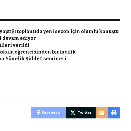
yaptığı toplantıda yeni sezon için olumlu konuştu
si devam ediyor
lleri verildi
aokulu öğrencisinden birincilik
na Yönelik Şiddet’ semineri
Facebook
Twitter