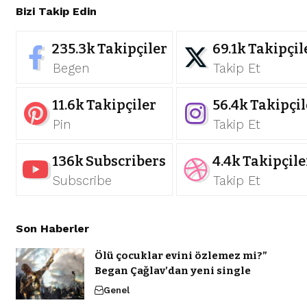
Bizi Takip Edin
235.3k
Takipçiler
69.1k
Takipçil
Begen
Takip Et
11.6k
Takipçiler
56.4k
Takipçil
Pin
Takip Et
136k
Subscribers
4.4k
Takipçile
Subscribe
Takip Et
Son Haberler
Ölü çocuklar evini özlemez mi?”
Began Çağlav’dan yeni single
Genel