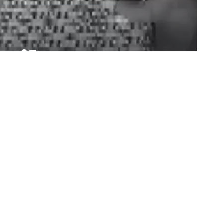
ı ile Hayat
Paylaş
Bizi Takip Edin
235.3k
Takipçiler
69.1k
Takipçil