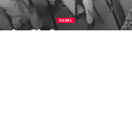
GENEL
eimlich Manevras
Kurtarıldı
rada nefes borusuna cisim kaçan kişi,
ndan ‘Heimlich manevrası’ ile kurtarıldı. O