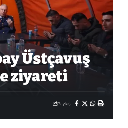
bay Üstçavuş
e ziyareti
Paylaş