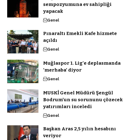
sempozyumuna ev sahipliği
yapacak
Genel
Pınaraltı Emekli Kafe hizmete
açıldı
Genel
Muğlaspor 1. Lig’e deplasmanda
’merhaba’ diyor
Genel
MUSKİ Genel Müdürü Şengül
Bodrum’un su sorununu çözecek
yatırımları inceledi
Genel
Başkan Aras 2,5 yılın hesabını
veriyor