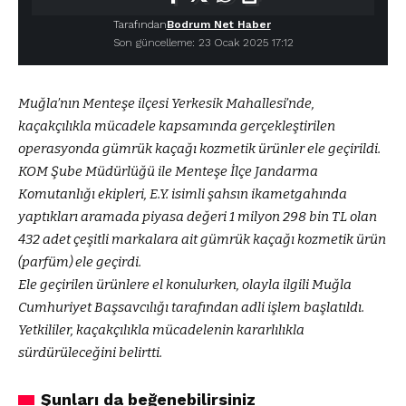
Tarafından
Bodrum Net Haber
Son güncelleme: 23 Ocak 2025 17:12
Muğla’nın Menteşe ilçesi Yerkesik Mahallesi’nde,
kaçakçılıkla mücadele kapsamında gerçekleştirilen
operasyonda gümrük kaçağı kozmetik ürünler ele geçirildi.
KOM Şube Müdürlüğü ile Menteşe İlçe Jandarma
Komutanlığı ekipleri, E.Y. isimli şahsın ikametgahında
yaptıkları aramada piyasa değeri 1 milyon 298 bin TL olan
432 adet çeşitli markalara ait gümrük kaçağı kozmetik ürün
(parfüm) ele geçirdi.
Ele geçirilen ürünlere el konulurken, olayla ilgili Muğla
Cumhuriyet Başsavcılığı tarafından adli işlem başlatıldı.
Yetkililer, kaçakçılıkla mücadelenin kararlılıkla
sürdürüleceğini belirtti.
Şunları da beğenebilirsiniz