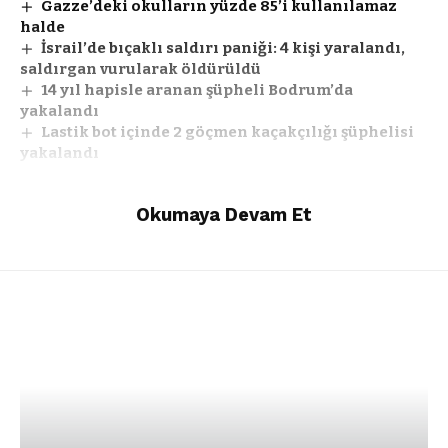
Gazze’deki okulların yüzde 85’i kullanılamaz
halde
İsrail’de bıçaklı saldırı paniği: 4 kişi yaralandı,
saldırgan vurularak öldürüldü
14 yıl hapisle aranan şüpheli Bodrum’da
yakalandı
Lastik bot içinde 2 göçmen kaçakçılığı şüphelisi
yakalandı
Okumaya Devam Et
Facebook