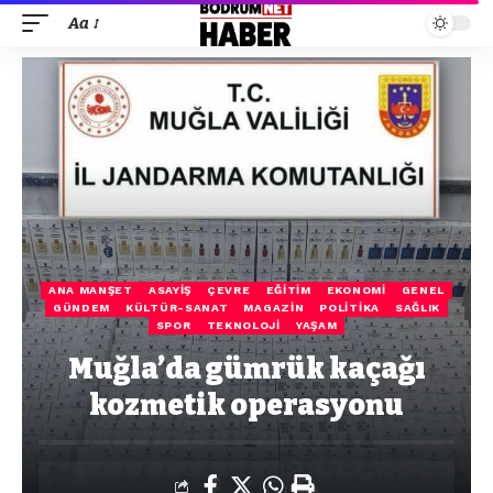
Aa
ANA MANŞET
ASAYIŞ
ÇEVRE
EĞITIM
EKONOMI
GENEL
GÜNDEM
KÜLTÜR-SANAT
MAGAZIN
POLITIKA
SAĞLIK
SPOR
TEKNOLOJI
YAŞAM
Muğla’da gümrük kaçağı
kozmetik operasyonu