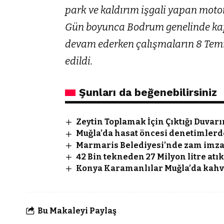
park ve kaldırım işgali yapan motor
Gün boyunca Bodrum genelinde kap
devam ederken çalışmaların 8 Tem
edildi.
Şunları da beğenebilirsiniz
Zeytin Toplamak İçin Çıktığı Duvar
Muğla’da hasat öncesi denetimlerd
Marmaris Belediyesi’nde zam imza
42 Bin tekneden 27 Milyon litre atı
Konya Karamanlılar Muğla’da kahva
Bu Makaleyi Paylaş