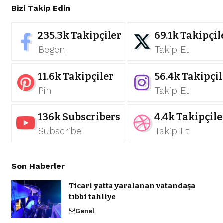
Bizi Takip Edin
235.3k
Takipçiler
69.1k
Takipçil
Begen
Takip Et
11.6k
Takipçiler
56.4k
Takipçil
Pin
Takip Et
136k
Subscribers
4.4k
Takipçile
Subscribe
Takip Et
Son Haberler
Ticari yatta yaralanan vatandaşa
tıbbi tahliye
Genel