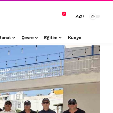
9
Aa
Sanat
Çevre
Eğitim
Künye