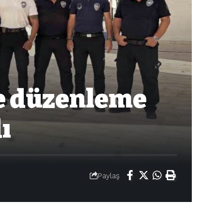
e düzenleme
ı
Paylaş