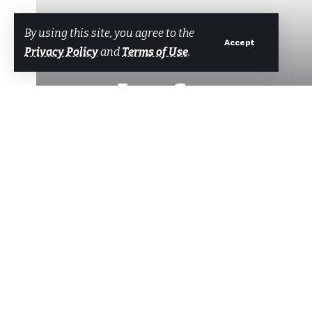
By using this site, you agree to the
Accept
Privacy Policy
and
Terms of Use
.
Felsefe ve Y
Tarafından
Bodrum Net Haber
Son güncelleme: 8 Temmuz 2026 11:48
Muğla Büyükşehir Belediyesi’nin ’F
Paylaş
en prestijli yerel yönetim ödüllerin