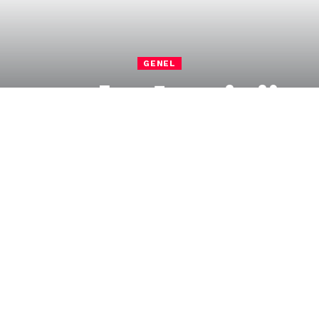
GENEL
aşam Akademisi’ne
takdir
elsefe ve Yaşam Akademisi’ projesi, dünyanın
den biri olan 7. Guangzhou Uluslararası