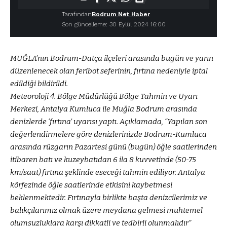
Tarafından
Bodrum Net Haber
Son güncelleme: 30 Eylül 2024 16:00
MUĞLA’nın Bodrum-Datça ilçeleri arasında bugün ve yarın
düzenlenecek olan feribot seferinin, fırtına nedeniyle iptal
edildiği bildirildi.
Meteoroloji 4. Bölge Müdürlüğü Bölge Tahmin ve Uyarı
Merkezi, Antalya Kumluca ile Muğla Bodrum arasında
denizlerde ‘fırtına’ uyarısı yaptı. Açıklamada, “Yapılan son
değerlendirmelere göre denizlerinizde Bodrum-Kumluca
arasında rüzgarın Pazartesi günü (bugün) öğle saatlerinden
itibaren batı ve kuzeybatıdan 6 ila 8 kuvvetinde (50-75
km/saat) fırtına şeklinde eseceği tahmin ediliyor. Antalya
körfezinde öğle saatlerinde etkisini kaybetmesi
beklenmektedir. Fırtınayla birlikte başta denizcilerimiz ve
balıkçılarımız olmak üzere meydana gelmesi muhtemel
olumsuzluklara karşı dikkatli ve tedbirli olunmalıdır”