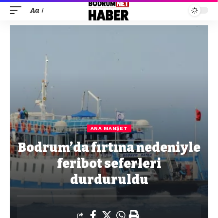
Aa
ANA MANŞET
Bodrum’da fırtına nedeniyle
feribot seferleri
durduruldu