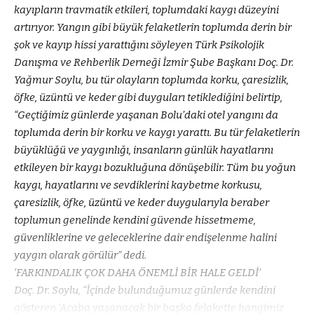
kayıpların travmatik etkileri, toplumdaki kaygı düzeyini
artırıyor. Yangın gibi büyük felaketlerin toplumda derin bir
şok ve kayıp hissi yarattığını söyleyen Türk Psikolojik
Danışma ve Rehberlik Derneği İzmir Şube Başkanı Doç. Dr.
Yağmur Soylu, bu tür olayların toplumda korku, çaresizlik,
öfke, üzüntü ve keder gibi duyguları tetiklediğini belirtip,
“Geçtiğimiz günlerde yaşanan Bolu’daki otel yangını da
toplumda derin bir korku ve kaygı yarattı. Bu tür felaketlerin
büyüklüğü ve yaygınlığı, insanların günlük hayatlarını
etkileyen bir kaygı bozukluğuna dönüşebilir. Tüm bu yoğun
kaygı, hayatlarını ve sevdiklerini kaybetme korkusu,
çaresizlik, öfke, üzüntü ve keder duygularıyla beraber
toplumun genelinde kendini güvende hissetmeme,
güvenliklerine ve geleceklerine dair endişelenme halini
yaygın olarak görülür” dedi.
‘FARKINDALIK ÇOK DAHA ÖNEMLİ BİR HALE GELDİ’
Doç. Dr. Soylu, “İçinde bulunduğumuz günlerde kendini
gösteren ‘Acaba yaşanacak bir başka felakette hangimiz