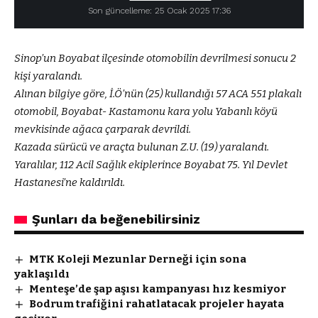
Son güncelleme: 25 Ocak 2025 17:36
Sinop’un Boyabat ilçesinde otomobilin devrilmesi sonucu 2
kişi yaralandı.
Alınan bilgiye göre, İ.Ö’nün (25) kullandığı 57 ACA 551 plakalı
otomobil, Boyabat- Kastamonu kara yolu Yabanlı köyü
mevkisinde ağaca çarparak devrildi.
Kazada sürücü ve araçta bulunan Z.U. (19) yaralandı.
Yaralılar, 112 Acil Sağlık ekiplerince Boyabat 75. Yıl Devlet
Hastanesi’ne kaldırıldı.
Şunları da beğenebilirsiniz
MTK Koleji Mezunlar Derneği için sona
yaklaşıldı
Menteşe’de şap aşısı kampanyası hız kesmiyor
Bodrum trafiğini rahatlatacak projeler hayata