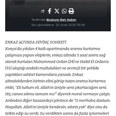
Tarafından
Bodrum Net Haber
Son güncelleme: 25 Ocak 2025 05:48
ENKAZ ALTINDA SEVİNÇ SOHBETİ
Konya’da yıkılan 4 katlı apartmanda arama kurtarma
çalışması yapan ekiplerin, enkaz altında 5 saat sonra sağ
olarak kurtulan Muhammed Cedan (24) ve Halid El Cedan’a
(55) ulaştığı andaki mutlulukları ve sevinçli bir şekilde
yaptıkları sohbet kameralara yansıdı. Enkaz
altındakilerden birinin elini görüp tutan arama kurtarma
ekibi, “Eli tuttum eli. Allah’ın izniyle seni çıkartacağım seni.
Hiç canını sıkma tamam mı?” diyerek moral vermeye çalıştı.
Ardından diğer kazazedeyi görünce de “O merhaba dostum.
Maşallah. Allah’ın izniyle bendesin, sıkıntı yok” diye onu da
telkin edip su verdi. Su verdikten sonra da fazla içmemeleri