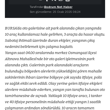
Tarafından
Bodrum Net Haber
Son güncelleme: 25 Ocak 2025 06:24
BURSA’da oto galerisine ait park alanında çıkan yangında
10 araç kullanılamaz hale gelirken, 3 araçta da hasar oluştu.
Sabotaj ihtimali üzerinde duran ekipler, yangının çıkış
nedenini belirlemek için çalışma başlattı.
Yangın saat 04.00 sıralarında merkez Osmangazi ilçesi
Altınova Mahallesi’nde bir oto galeri işletmesinin park
alanında çıktı. Galerinin park alanındaki araçların
bulunduğu bölgeden alevlerin yükseldiğini gören mahalle
sakinlerinin ihbarı üzerine bölgeye çok sayıda itfaiye, polis
ve sağlık ekibi sevk edildi. Olay yerine gelen itfaiye ekipleri
alevlere müdahale ederken, yangın yan tarafta bulunan oto
tamirhanesine de sıçradı. Yaklaşık 10 itfaiye aracı, 1 tanker
ve 40 itfaiye personelinin müdahale ettiği yangın 1 saatlik
çalışmanın ardından söndürüldü. 10 aracın tamamen