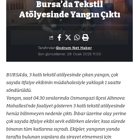
Bursa’da Tekstil
Atölyesinde Yangın Çıktı
Tarafından
Bodrum Net Haber
Son güncelleme: 28 Ocak 2025 11:00
BURSA’da, 3 katlı tekstil atölyesinde çıkan yangın, çok
sayıda itfaiye ekibinin müdahalesiyle yaklaşık 1 saatte
söndürüldü.
Yangın, saat 04.30 sıralarında Osmangazi ilçesi Altınova
Mahallesi’nde faaliyet gösteren 3 katlı tekstil atölyesinde
henüz bilinmeyen nedenle çıktı. İhbar üzerine olay yerine
çok sayıda itfaiye ekibi sevk edilirken alevler, kısa sürede
binanın tüm katlarına sıçradı. Ekipler, yangının yanda
tarafta bulunan yapılara da sirayet etmemesi için