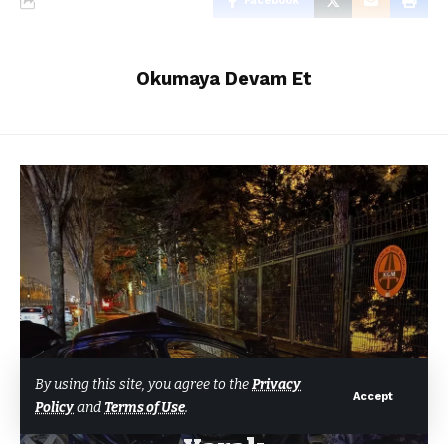
Facebook
Okumaya Devam Et
GENEL
By using this site, you agree to the
Privacy
Accept
Policy
and
Terms of Use
.
Yıldırım’da Kaza: 2 Ağır