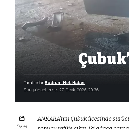
Çubuk’t
Tarafından
Bodrum Net Haber
Son güncelleme: 27 Ocak 2025 20:36
ANKARA’nın Çubuk ilçesinde sürüc
Paylaş
sonucu refüje çıkıp, iki ağaca çarp