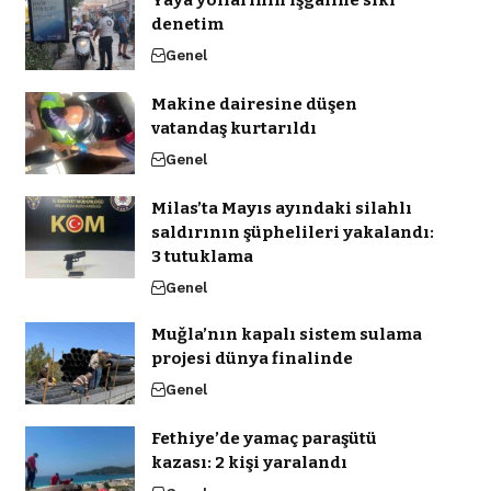
Yaya yollarının işgaline sıkı
denetim
Genel
Makine dairesine düşen
vatandaş kurtarıldı
Genel
Milas’ta Mayıs ayındaki silahlı
saldırının şüphelileri yakalandı:
3 tutuklama
Genel
Muğla’nın kapalı sistem sulama
projesi dünya finalinde
Genel
Fethiye’de yamaç paraşütü
kazası: 2 kişi yaralandı