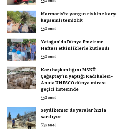
Genel
Marmaris’te yangın riskine karşı
kapsamlı temizlik
Genel
Yatağan’da Dünya Emzirme
Haftası etkinliklerle kutlandı
Genel
Kazı başkanlığını MSKÜ
Çağaptay’ın yaptığı Kadıkalesi-
Anaia UNESCO dünya mirası
geçici listesinde
Genel
Seydikemer’de yaralar hızla
sarılıyor
Genel