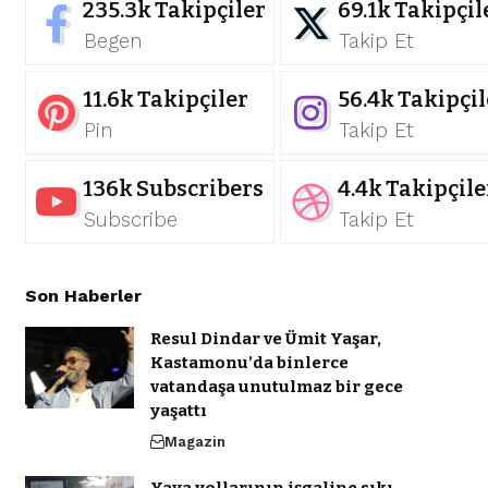
235.3k
Takipçiler
69.1k
Takipçil
Begen
Takip Et
11.6k
Takipçiler
56.4k
Takipçil
Pin
Takip Et
136k
Subscribers
4.4k
Takipçile
Subscribe
Takip Et
Son Haberler
Resul Dindar ve Ümit Yaşar,
Kastamonu’da binlerce
vatandaşa unutulmaz bir gece
yaşattı
Magazin