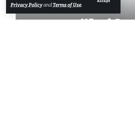
Accept
Privacy Policy
and
Terms of Use
.
Söke’de t
Tarafından
Bodrum Net Haber
Son güncelleme: 27 Ocak 2025 20:24
AYDIN’ın Söke ilçesinde, iki otomobil
Paylaş
yaralandı.
Kaza, saat 18.00 sıralarında, Söke
Söke yönüne giden Saliha Kirişci yö
önünde giden Gökhan Soysa yönetim