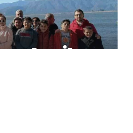
porları İl
vurdu
Paylaş
Bizi Takip Edin