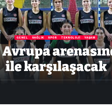
GENEL
SAĞLIK
SPOR
TEKNOLOJI
YAŞAM
ı, Avrupa arenasın
ile karşılaşacak