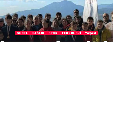
GENEL
SAĞLIK
SPOR
TEKNOLOJI
YAŞAM
i Kanocular Okul S
nciliğine damga 