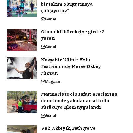
bir takım oluşturmaya
çalışıyoruz”
Genel
Otomobil börekçiye girdi: 2
yaralı
Genel
Nevşehir Kültür Yolu
Festivali’nde Merve Özbey
rüzgarı
Magazin
Marmaris’te cip safari araçlarına
denetimde yakalanan alkollü
sürücüye işlem uygulandı
Genel
Vali Akbıyık, Fethiye ve