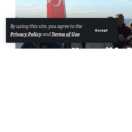
By using this site, you agree to the
Accept
Privacy Policy
and
Terms of Use
.
Köyceğizl
Biri
Tarafından
Bodrum Net Haber
Son güncelleme: 7 Şubat 2025 09:36