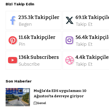
Bizi Takip Edin
235.3k
Takipçiler
69.1k
Takipçil
Begen
Takip Et
11.6k
Takipçiler
56.4k
Takipçil
Pin
Takip Et
136k
Subscribers
4.4k
Takipçile
Subscribe
Takip Et
Son Haberler
Muğla’da EDS uygulaması 10
Ağustos’ta devreye giriyor
Genel