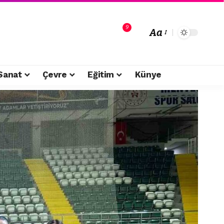
9
Aa
Sanat
Çevre
Eğitim
Künye