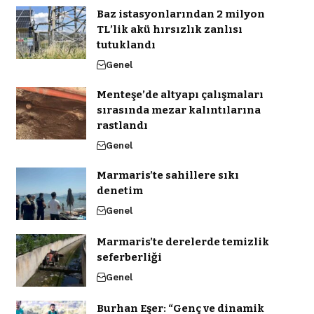
Baz istasyonlarından 2 milyon
TL’lik akü hırsızlık zanlısı
tutuklandı
Genel
Menteşe’de altyapı çalışmaları
sırasında mezar kalıntılarına
rastlandı
Genel
Marmaris’te sahillere sıkı
denetim
Genel
Marmaris’te derelerde temizlik
seferberliği
Genel
Burhan Eşer: “Genç ve dinamik