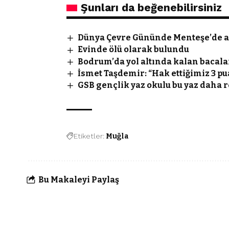
Şunları da beğenebilirsiniz
Dünya Çevre Gününde Menteşe’de a
Evinde ölü olarak bulundu
Bodrum’da yol altında kalan bacalar
İsmet Taşdemir: “Hak ettiğimiz 3 pu
GSB gençlik yaz okulu bu yaz daha r
Etiketler:
Muğla
Bu Makaleyi Paylaş