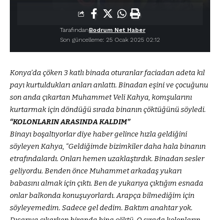
Tarafından
Bodrum Net Haber
Son güncelleme: 25 Ocak 2025 02:12
Konya’da çöken 3 katlı binada oturanlar faciadan adeta kıl
payı kurtuldukları anları anlattı. Binadan eşini ve çocuğunu
son anda çıkartan Muhammet Veli Kahya, komşularını
kurtarmak için döndüğü sırada binanın çöktüğünü söyledi.
“KOLONLARIN ARASINDA KALDIM”
Binayı boşaltıyorlar diye haber gelince hızla geldiğini
söyleyen Kahya, “Geldiğimde bizimkiler daha hala binanın
etrafındalardı. Onları hemen uzaklaştırdık. Binadan sesler
geliyordu. Benden önce Muhammet arkadaş yukarı
babasını almak için çıktı. Ben de yukarıya çıktığım esnada
onlar balkonda konuşuyorlardı. Arapça bilmediğim için
söyleyemedim. Sadece gel dedim. Baktım anahtar yok.