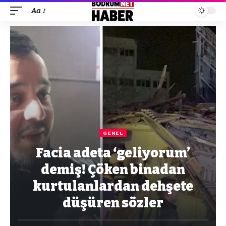
Aa
GENEL
Facia adeta ‘geliyorum’
demiş! Çöken binadan
kurtulanlardan dehşete
düşüren sözler