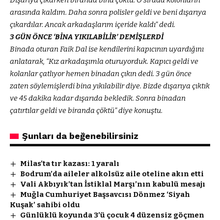
Dışarıya çıkarken biranda bina çöktü. O sırada kolonların
arasında kaldım. Daha sonra polisler geldi ve beni dışarıya
çıkardılar. Ancak arkadaşlarım içeride kaldı” dedi.
3 GÜN ÖNCE ‘BİNA YIKILABİLİR’ DEMİŞLERDİ
Binada oturan Faik Dal ise kendilerini kapıcının uyardığını
anlatarak, “Kız arkadaşımla oturuyorduk. Kapıcı geldi ve
kolanlar çatlıyor hemen binadan çıkın dedi. 3 gün önce
zaten söylemişlerdi bina yıkılabilir diye. Bizde dışarıya çıktık
ve 45 dakika kadar dışarıda bekledik. Sonra binadan
çatırtılar geldi ve biranda çöktü” diye konuştu.
Şunları da beğenebilirsiniz
Milas’ta tır kazası: 1 yaralı
Bodrum’da aileler alkolsüz aile oteline akın etti
Vali Akbıyık’tan İstiklal Marşı’nın kabulü mesajı
Muğla Cumhuriyet Başsavcısı Dönmez ‘Siyah
Kuşak’ sahibi oldu
Günlüklü koyunda 3’ü çocuk 4 düzensiz göçmen