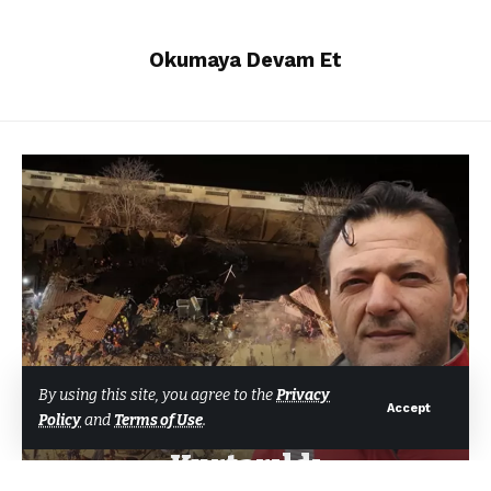
Okumaya Devam Et
GENEL
By using this site, you agree to the
Privacy
Accept
Policy
and
Terms of Use
.
Konya’da Göçük: 3 Kişi
Kurtarıldı