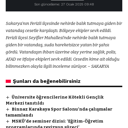
Son güncelleme: 27 Ocak 2025 09:48
Sakarya’nın Ferizli ilçesinde nehirde balık tutmaya giden bir
vatandaş cesetle karşılaştı. Bölgeye ekipler sevk edildi.
Ferizli ilçesi Seyifler Mahallesi’nde nehirde balık tutmaya
giden bir vatandaş, suda hareketsizce yatan bir şahsı
gördü. Vatandaşın ihbarı üzerine olay yerine sağlık, polis,
AFAD ve itfaiye ekipleri sevk edildi. Cesedin kime ait olduğu
bilinmezken olayla ilgili inceleme sürüyor. – SAKARYA
Şunları da beğenebilirsiniz
Üniversite öğrencilerine Kötekli Gençlik
Merkezi tanıtıldı
Binnaz Karakaya Spor Salonu’nda çalışmalar
tamamlandı
MSKÜ’de seminer dizisi: ‘Eğitim-Öğretim
programlarında revizyon süreci’