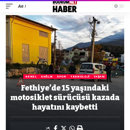
Aa
GENEL
SAĞLIK
SPOR
TEKNOLOJI
YAŞAM
Fethiye’de 15 yaşındaki
motosiklet sürücüsü kazada
hayatını kaybetti