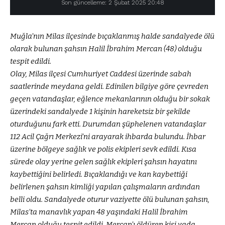
Son güncelleme: 2 Şubat 2025 20:48
Muğla’nın Milas ilçesinde bıçaklanmış halde sandalyede ölü
olarak bulunan şahsın Halil İbrahim Mercan (48) olduğu
tespit edildi.
Olay, Milas ilçesi Cumhuriyet Caddesi üzerinde sabah
saatlerinde meydana geldi. Edinilen bilgiye göre çevreden
geçen vatandaşlar, eğlence mekanlarının olduğu bir sokak
üzerindeki sandalyede 1 kişinin hareketsiz bir şekilde
oturduğunu fark etti. Durumdan şüphelenen vatandaşlar
112 Acil Çağrı Merkezi’ni arayarak ihbarda bulundu. İhbar
üzerine bölgeye sağlık ve polis ekipleri sevk edildi. Kısa
sürede olay yerine gelen sağlık ekipleri şahsın hayatını
kaybettiğini belirledi. Bıçaklandığı ve kan kaybettiği
belirlenen şahsın kimliği yapılan çalışmaların ardından
belli oldu. Sandalyede oturur vaziyette ölü bulunan şahsın,
Milas’ta manavlık yapan 48 yaşındaki Halil İbrahim
Mercan olduğu tespit edildi. Mercan’ı öldüren kişi yada