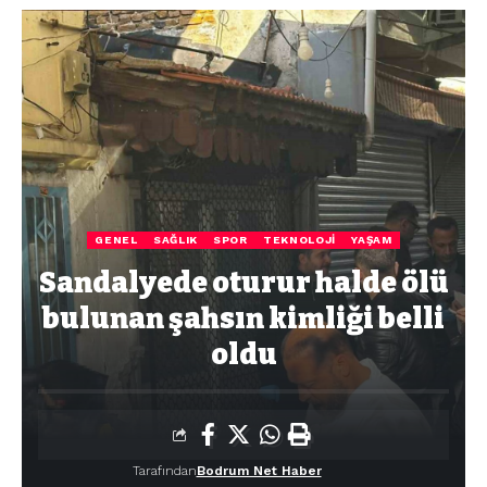
GENEL
SAĞLIK
SPOR
TEKNOLOJI
YAŞAM
Sandalyede oturur halde ölü
bulunan şahsın kimliği belli
oldu
Tarafından
Bodrum Net Haber