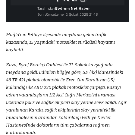
Tarafından
Bodrum Net Haber
Son güncelleme: 2 Şubat 2025 21:48
Muğla’nın Fethiye ilçesinde meydana gelen trafik
kazasında, 15 yaşındaki motosiklet sürücüsü hayatını
kaybetti.
Kaza, Eşref Börekçi Caddesi ile 71. Sokak kavşağında
meydana geldi. Edinilen bilgiye göre, S.Y. (42) idaresindeki
48 TR 421 plakalı otomobil ile Eren Can Karaltı’nın (15)
kullandığı 48 ABU 230 plakalı motosiklet çarpıştı. Kazayı
gören vatandaşların 112 Acil Çağrı Merkezi’ni araması
üzerinde polis ve sağlık ekipleri olay yerine sevk edildi. Ağır
yaralanan Karaltı, sağlık ekiplerinin olay yerindeki ilk
müdahalesinin ardından kaldırıldığı Fethiye Devlet
Hastanesi’nde doktorların tüm çabalarına rağmen
kurtarılamadı.