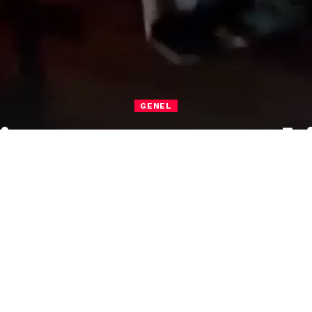
GENEL
R’a çarpan otomob
hayatını kaybetti