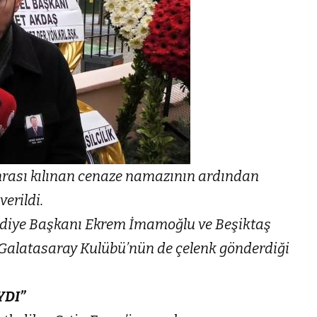
nrası kılınan cenaze namazının ardından
erildi.
ediye Başkanı Ekrem İmamoğlu ve Beşiktaş
 Galatasaray Kulübü’nün de çelenk gönderdiği
YDI”