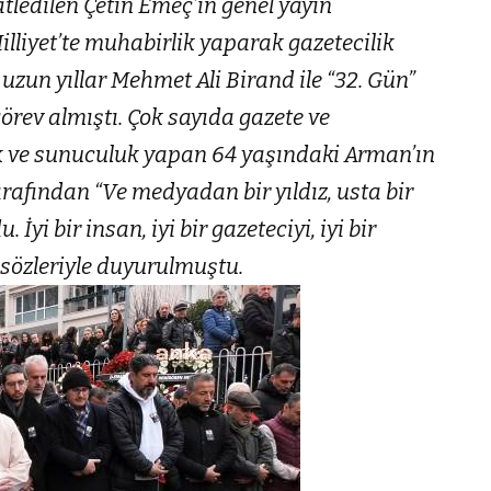
tledilen Çetin Emeç’in genel yayın
illiyet’te muhabirlik yaparak gazetecilik
zun yıllar Mehmet Ali Birand ile “32. Gün”
görev almıştı. Çok sayıda gazete ve
ik ve sunuculuk yapan 64 yaşındaki Arman’ın
rafından “Ve medyadan bir yıldız, usta bir
yi bir insan, iyi bir gazeteciyi, iyi bir
 sözleriyle duyurulmuştu.