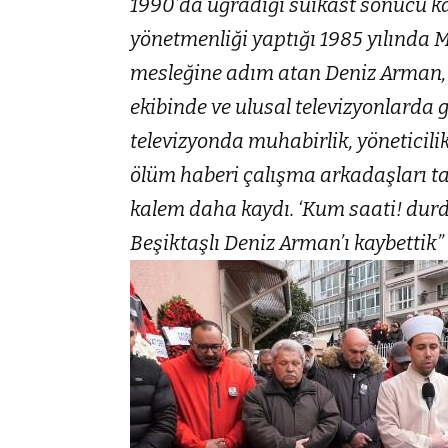
1990’da uğradığı suikast sonucu ka
yönetmenliği yaptığı 1985 yılında M
mesleğine adım atan Deniz Arman, u
ekibinde ve ulusal televizyonlarda 
televizyonda muhabirlik, yöneticil
ölüm haberi çalışma arkadaşları ta
kalem daha kaydı. ‘Kum saati! durdu. İ
Beşiktaşlı Deniz Arman’ı kaybettik”