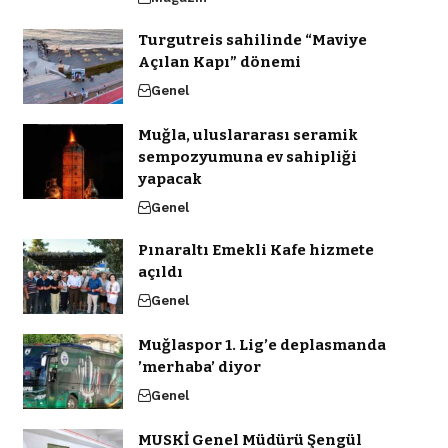
Turgutreis sahilinde “Maviye
Açılan Kapı” dönemi
Genel
Muğla, uluslararası seramik
sempozyumuna ev sahipliği
yapacak
Genel
Pınaraltı Emekli Kafe hizmete
açıldı
Genel
Muğlaspor 1. Lig’e deplasmanda
’merhaba’ diyor
Genel
MUSKİ Genel Müdürü Şengül