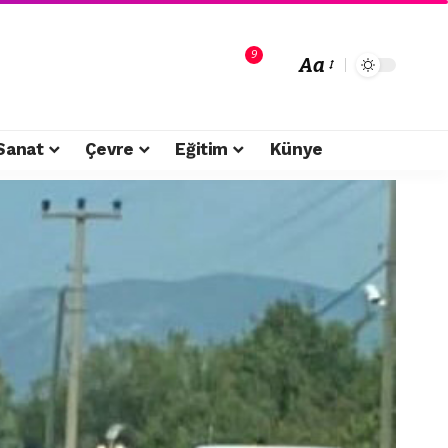
9
Aa
Sanat
Çevre
Eğitim
Künye