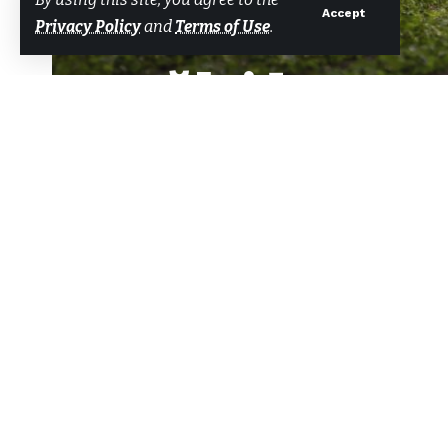
Accept
Privacy Policy
and
Terms of Use
.
Muğla’da tarı
Tarafından
Bodrum Net Haber
Son güncelleme: 3 Eylül 2024 11:26
Muğla
’da “Tarımsal Üretim Planlama
Paylaş
Ağustos 2024 tarihinde
Muğla
İl T
gerçekleştirildi.
Toplantının açılışında konuşan İl T