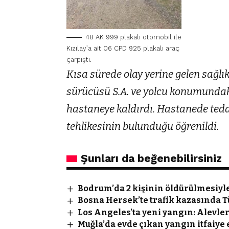
48 AK 999 plakalı otomobil ile
Kızılay’a ait 06 CPD 925 plakalı araç
çarpıştı.
Kısa sürede olay yerine gelen sağlı
sürücüsü S.A. ve yolcu konumundak
hastaneye kaldırdı. Hastanede tedav
tehlikesinin bulunduğu öğrenildi.
Şunları da beğenebilirsiniz
Bodrum’da 2 kişinin öldürülmesiyle 
Bosna Hersek’te trafik kazasında Tü
Los Angeles’ta yeni yangın: Alevle
Muğla’da evde çıkan yangın itfaiye