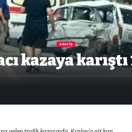
ASAYIŞ
cı kazaya karıştı 1
a gelen trafik kazasında, Kızılay’a ait kan