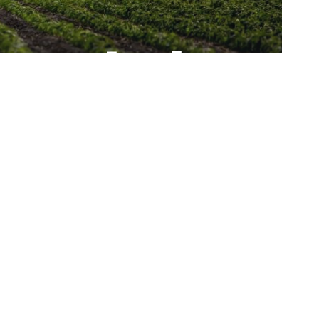
aması başlıyor
Paylaş
Bizi Takip Edin
235.3k
Takipçiler
69.1k
Takipçil
Begen
Takip Et
11.6k
Takipçiler
56.4k
Takipçil