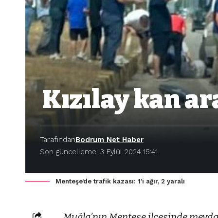
Kızılay kan ara
Tarafından
Bodrum Net Haber
Son güncelleme: 3 Eylül 2024 15:41
Menteşe’de trafik kazası: 1’i ağır, 2 yaralı
Muğla’nın Menteşe ilçesinde meydan