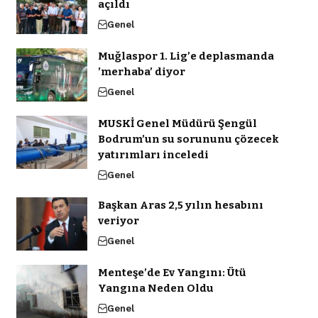
açıldı
Genel
Muğlaspor 1. Lig’e deplasmanda
’merhaba’ diyor
Genel
MUSKİ Genel Müdürü Şengül
Bodrum’un su sorununu çözecek
yatırımları inceledi
Genel
Başkan Aras 2,5 yılın hesabını
veriyor
Genel
Menteşe’de Ev Yangını: Ütü
Yangına Neden Oldu
Genel