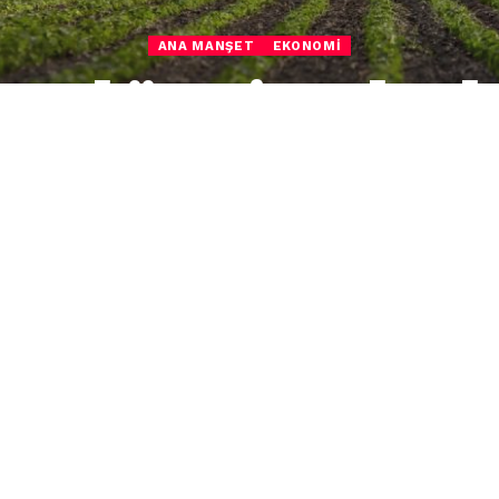
ANA MANŞET
EKONOMI
msal üretim planl
sı Bilgilendirme” toplantılarının ilki, 29
arım ve Orman Müdürlüğü toplantı salonunda
arım ve