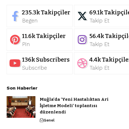
235.3k
Takipçiler
69.1k
Takipçil
Begen
Takip Et
11.6k
Takipçiler
56.4k
Takipçil
Pin
Takip Et
136k
Subscribers
4.4k
Takipçile
Subscribe
Takip Et
Son Haberler
Muğla’da ‘Yeni Hastalıktan Ari
İşletme Modeli’ toplantısı
düzenlendi
Genel