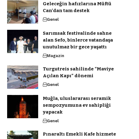
Geleceğin hafızlarına Müftü
Can’dan tam destek
Genel
Sarımsak festivalinde sahne
alan Sefo, binlerce vatandaşa
unutulmaz bir gece yaşattı
Magazin
Turgutreis sahilinde “Maviye
Açılan Kapı” dönemi
Genel
Muğla, uluslararası seramik
sempozyumuna ev sahipliği
yapacak
Genel
Pınaraltı Emekli Kafe hizmete